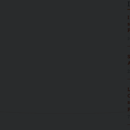
I
s
P
1
S
A
2
L
C
s
p
7