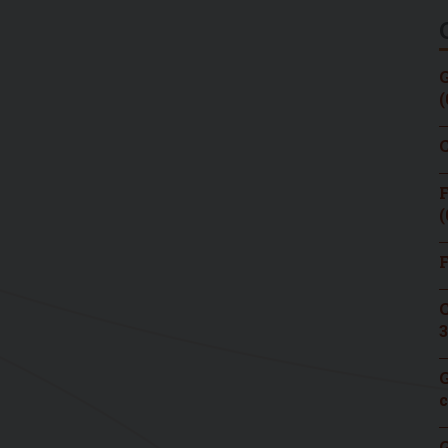
G
(
C
F
(
F
C
3
G
c
G