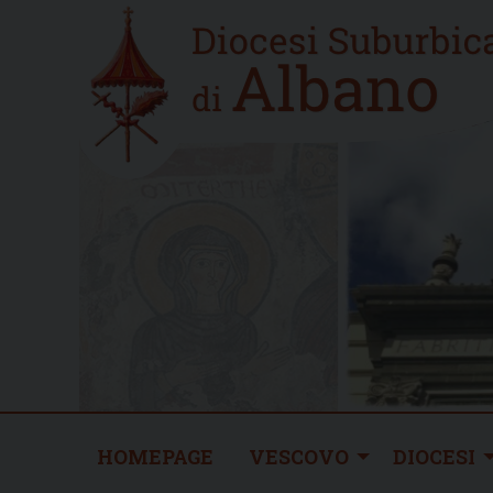
Skip
Home
to
new
content
HOMEPAGE
VESCOVO
DIOCESI