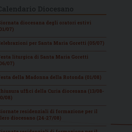
Calendario Diocesano
iornata diocesana degli oratori estivi
01/07)
elebrazioni per Santa Maria Goretti (05/07)
esta liturgica di Santa Maria Goretti
06/07)
esta della Madonna della Rotonda (01/08)
hiusura uffici della Curia diocesana (13/08-
0/08)
iornate residenziali di formazione per il
lero diocesano (24-27/08)
iornate residenziali di formazione per il