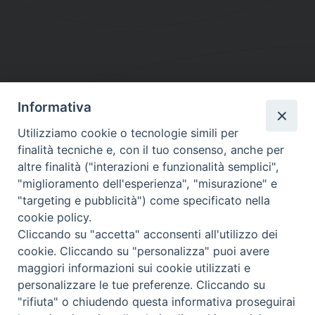
Informativa
DIOCESI SUBURBICARIA DI ALBANO
Utilizziamo cookie o tecnologie simili per
Contatti:
Tel.: 06.93268401 - Fax.: 06.9323844
finalità tecniche e, con il tuo consenso, anche per
E-mail:
curia@diocesidialbano.it
altre finalità ("interazioni e funzionalità semplici",
"miglioramento dell'esperienza", "misurazione" e
Orari:
dal Lunedì al Venerdì Ore: 9:00 - 13:00
"targeting e pubblicità") come specificato nella
cookie policy.
Orario ufficio Matrimoni:
Cliccando su "accetta" acconsenti all'utilizzo dei
Lunedì, Mercoledì e Venerdì, Ore 9:30 - 12:30
cookie. Cliccando su "personalizza" puoi avere
maggiori informazioni sui cookie utilizzati e
personalizzare le tue preferenze. Cliccando su
"rifiuta" o chiudendo questa informativa proseguirai
Diocesi Suburbicaria di Albano