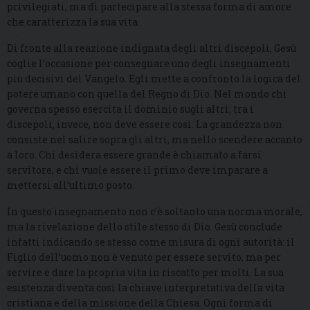
privilegiati, ma di partecipare alla stessa forma di amore
che caratterizza la sua vita.
Di fronte alla reazione indignata degli altri discepoli, Gesù
coglie l’occasione per consegnare uno degli insegnamenti
più decisivi del Vangelo. Egli mette a confronto la logica del
potere umano con quella del Regno di Dio. Nel mondo chi
governa spesso esercita il dominio sugli altri; tra i
discepoli, invece, non deve essere così. La grandezza non
consiste nel salire sopra gli altri, ma nello scendere accanto
a loro. Chi desidera essere grande è chiamato a farsi
servitore, e chi vuole essere il primo deve imparare a
mettersi all’ultimo posto.
In questo insegnamento non c’è soltanto una norma morale,
ma la rivelazione dello stile stesso di Dio. Gesù conclude
infatti indicando se stesso come misura di ogni autorità: il
Figlio dell’uomo non è venuto per essere servito, ma per
servire e dare la propria vita in riscatto per molti. La sua
esistenza diventa così la chiave interpretativa della vita
cristiana e della missione della Chiesa. Ogni forma di