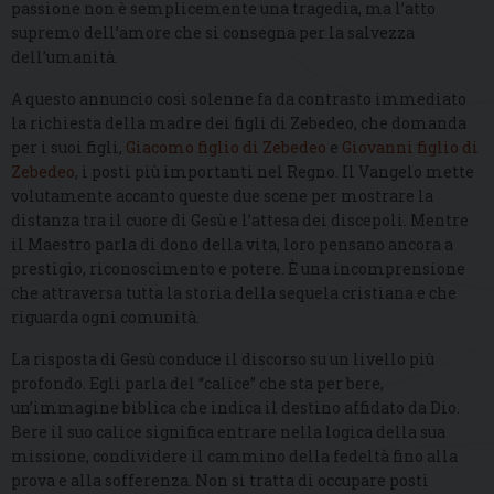
passione non è semplicemente una tragedia, ma l’atto
supremo dell’amore che si consegna per la salvezza
dell’umanità.
A questo annuncio così solenne fa da contrasto immediato
la richiesta della madre dei figli di Zebedeo, che domanda
per i suoi figli,
Giacomo figlio di Zebedeo
e
Giovanni figlio di
Zebedeo
, i posti più importanti nel Regno. Il Vangelo mette
volutamente accanto queste due scene per mostrare la
distanza tra il cuore di Gesù e l’attesa dei discepoli. Mentre
il Maestro parla di dono della vita, loro pensano ancora a
prestigio, riconoscimento e potere. È una incomprensione
che attraversa tutta la storia della sequela cristiana e che
riguarda ogni comunità.
La risposta di Gesù conduce il discorso su un livello più
profondo. Egli parla del “calice” che sta per bere,
un’immagine biblica che indica il destino affidato da Dio.
Bere il suo calice significa entrare nella logica della sua
missione, condividere il cammino della fedeltà fino alla
prova e alla sofferenza. Non si tratta di occupare posti