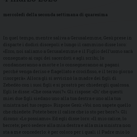
mercoledì della seconda settimana di quaresima
In quel tempo, mentre saliva a Gerusalemme, Gesù prese in
disparte i dodici discepoli e lungo il cammino disse loro:
«Ecco, noi saliamo a Gerusalemme e il Figlio dell’uomo sarà
consegnato ai capi dei sacerdoti e agli scribi; lo
condanneranno a morte e lo consegneranno ai pagani
perché venga deriso e flagellato e crocifisso, e il terzo giorno
risorgerà». Allora gli si avvicinò la madre dei figli di
Zebedèo con i suoi figli e si prostrò per chiedergli qualcosa.
Egli le disse: «Che cosa vuoi?». Gli rispose: «Di’ che questi
miei due figli siedano uno alla tua destra e uno alla tua
sinistra nel tuo regno». Rispose Gesù: «Voi non sapete quello
che chiedete. Potete bere il calice che io sto per bere?». Gli
dicono: «Lo possiamo». Ed egli disse loro: «Il mio calice, lo
berrete; però sedere alla mia destra e alla mia sinistra non
sta a me concederlo: è per coloro per i quali il Padre mio lo