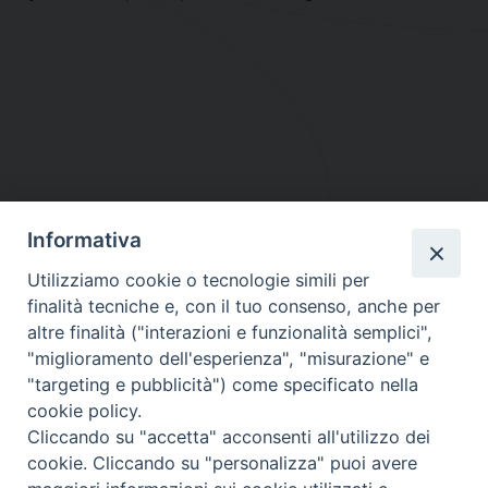
Informativa
DIOCESI SUBURBICARIA DI ALBANO
Utilizziamo cookie o tecnologie simili per
Contatti:
Tel.: 06.93268401 - Fax.: 06.9323844
finalità tecniche e, con il tuo consenso, anche per
E-mail:
curia@diocesidialbano.it
altre finalità ("interazioni e funzionalità semplici",
"miglioramento dell'esperienza", "misurazione" e
Orari:
dal Lunedì al Venerdì Ore: 9:00 - 13:00
"targeting e pubblicità") come specificato nella
cookie policy.
Orario ufficio Matrimoni:
Cliccando su "accetta" acconsenti all'utilizzo dei
Lunedì, Mercoledì e Venerdì, Ore 9:30 - 12:30
cookie. Cliccando su "personalizza" puoi avere