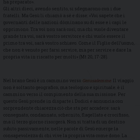
ha preparato».
Gli altri dieci, avendo sentito, si sdegnarono con i due
fratelli. Ma Gesù li chiamò a sé e disse: «Voi sapete che i
governanti delle nazioni dòminano su di esse e i capi le
opprimono. Tra voi non sarà così; ma chi vuole diventare
grande tra voi, sarà vostro servitore e chi vuole essere il
primo tra voi, sarà vostro schiavo. Come il Figlio dell’uomo,
che non è venuto per farsi servire, ma per servire e dare la
propria vita in riscatto per molti» (Mt 20, 17-28).
Nel brano Gesù è in cammino verso
Gerusalemme
. Il viaggio
non è soltanto geografico, ma teologico e spirituale: è il
cammino verso il compimento della sua missione. Per
questo Gesù prende in disparte i Dodici e annuncia con
sorprendente chiarezza ciò che sta per accadere: sarà
consegnato, condannato, schernito, flagellato e crocifisso,
ma il terzo giorno risorgerà. Non si tratta di un destino
subito passivamente; nelle parole di Gesù emerge la
consapevolezza di chi vive la propria vita come dono. La