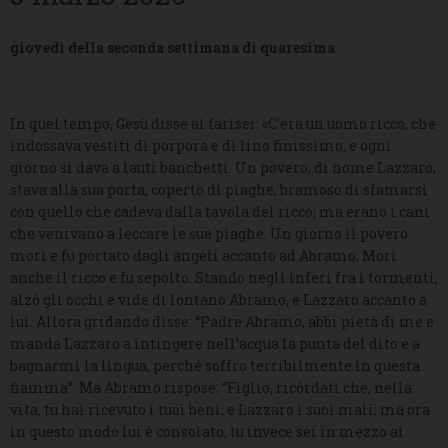
giovedì della seconda settimana di quaresima
In quel tempo, Gesù disse ai farisei: «C’era un uomo ricco, che
indossava vestiti di porpora e di lino finissimo, e ogni
giorno si dava a lauti banchetti. Un povero, di nome Lazzaro,
stava alla sua porta, coperto di piaghe, bramoso di sfamarsi
con quello che cadeva dalla tavola del ricco; ma erano i cani
che venivano a leccare le sue piaghe. Un giorno il povero
morì e fu portato dagli angeli accanto ad Abramo. Morì
anche il ricco e fu sepolto. Stando negli inferi fra i tormenti,
alzò gli occhi e vide di lontano Abramo, e Lazzaro accanto a
lui. Allora gridando disse: “Padre Abramo, abbi pietà di me e
manda Lazzaro a intingere nell’acqua la punta del dito e a
bagnarmi la lingua, perché soffro terribilmente in questa
fiamma”. Ma Abramo rispose: “Figlio, ricòrdati che, nella
vita, tu hai ricevuto i tuoi beni, e Lazzaro i suoi mali; ma ora
in questo modo lui è consolato, tu invece sei in mezzo ai