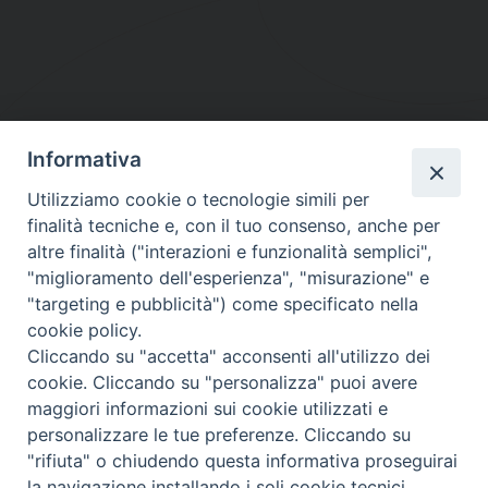
Informativa
DIOCESI SUBURBICARIA DI ALBANO
Utilizziamo cookie o tecnologie simili per
Contatti:
Tel.: 06.93268401 - Fax.: 06.9323844
finalità tecniche e, con il tuo consenso, anche per
E-mail:
curia@diocesidialbano.it
altre finalità ("interazioni e funzionalità semplici",
"miglioramento dell'esperienza", "misurazione" e
Orari:
dal Lunedì al Venerdì Ore: 9:00 - 13:00
"targeting e pubblicità") come specificato nella
cookie policy.
Orario ufficio Matrimoni:
Cliccando su "accetta" acconsenti all'utilizzo dei
Lunedì, Mercoledì e Venerdì, Ore 9:30 - 12:30
cookie. Cliccando su "personalizza" puoi avere
maggiori informazioni sui cookie utilizzati e
personalizzare le tue preferenze. Cliccando su
"rifiuta" o chiudendo questa informativa proseguirai
Diocesi Suburbicaria di Albano
la navigazione installando i soli cookie tecnici.