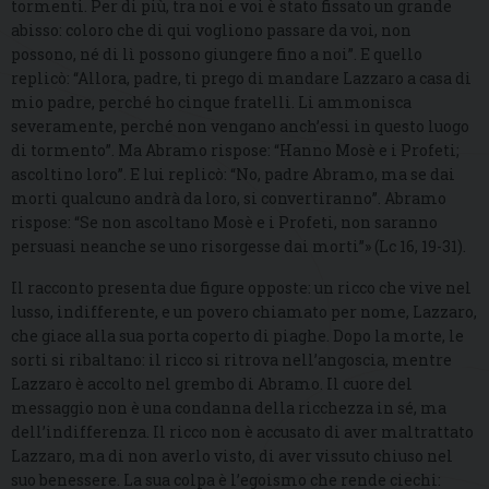
tormenti. Per di più, tra noi e voi è stato fissato un grande
abisso: coloro che di qui vogliono passare da voi, non
possono, né di lì possono giungere fino a noi”. E quello
replicò: “Allora, padre, ti prego di mandare Lazzaro a casa di
mio padre, perché ho cinque fratelli. Li ammonisca
severamente, perché non vengano anch’essi in questo luogo
di tormento”. Ma Abramo rispose: “Hanno Mosè e i Profeti;
ascoltino loro”. E lui replicò: “No, padre Abramo, ma se dai
morti qualcuno andrà da loro, si convertiranno”. Abramo
rispose: “Se non ascoltano Mosè e i Profeti, non saranno
persuasi neanche se uno risorgesse dai morti”» (Lc 16, 19-31).
Il racconto presenta due figure opposte: un ricco che vive nel
lusso, indifferente, e un povero chiamato per nome, Lazzaro,
che giace alla sua porta coperto di piaghe. Dopo la morte, le
sorti si ribaltano: il ricco si ritrova nell’angoscia, mentre
Lazzaro è accolto nel grembo di Abramo. Il cuore del
messaggio non è una condanna della ricchezza in sé, ma
dell’indifferenza. Il ricco non è accusato di aver maltrattato
Lazzaro, ma di non averlo visto, di aver vissuto chiuso nel
suo benessere. La sua colpa è l’egoismo che rende ciechi: