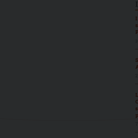
I
s
P
1
S
A
2
L
C
s
p
7