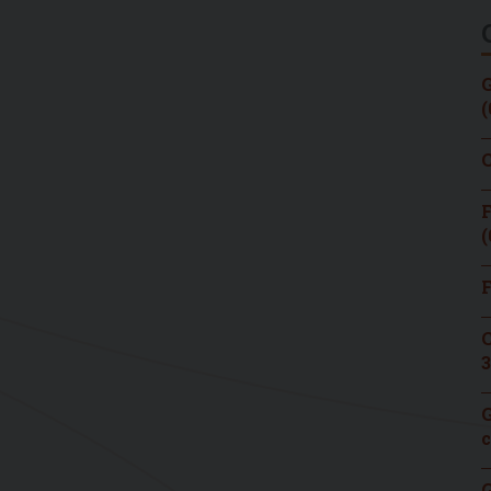
G
(
C
F
(
F
C
3
G
c
G