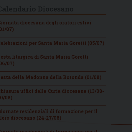
Calendario Diocesano
iornata diocesana degli oratori estivi
01/07)
elebrazioni per Santa Maria Goretti (05/07)
esta liturgica di Santa Maria Goretti
06/07)
esta della Madonna della Rotonda (01/08)
hiusura uffici della Curia diocesana (13/08-
0/08)
iornate residenziali di formazione per il
lero diocesano (24-27/08)
iornate residenziali di formazione per il