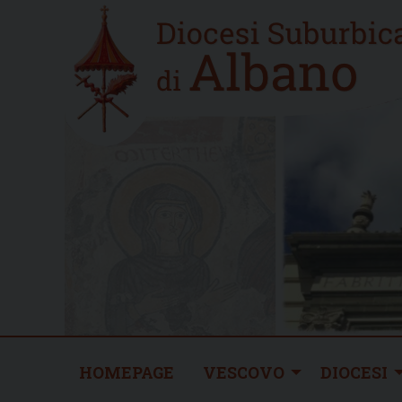
Skip
Home
to
new
content
HOMEPAGE
VESCOVO
DIOCESI