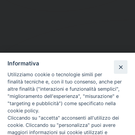
Informativa
DIOCESI SUBURBICARIA DI ALBANO
Utilizziamo cookie o tecnologie simili per
Contatti:
Tel.: 06.93268401 - Fax.: 06.9323844
finalità tecniche e, con il tuo consenso, anche per
E-mail:
curia@diocesidialbano.it
altre finalità ("interazioni e funzionalità semplici",
"miglioramento dell'esperienza", "misurazione" e
Orari:
dal Lunedì al Venerdì Ore: 9:00 - 13:00
"targeting e pubblicità") come specificato nella
cookie policy.
Orario ufficio Matrimoni:
Cliccando su "accetta" acconsenti all'utilizzo dei
Lunedì, Mercoledì e Venerdì, Ore 9:30 - 12:30
cookie. Cliccando su "personalizza" puoi avere
maggiori informazioni sui cookie utilizzati e