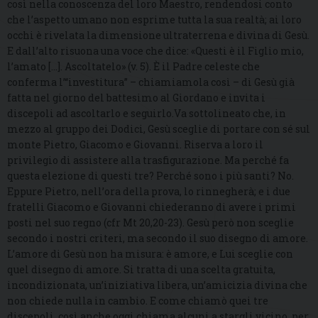
così nella conoscenza del loro Maestro, rendendosi conto
che l’aspetto umano non esprime tutta la sua realtà; ai loro
occhi è rivelata la dimensione ultraterrena e divina di Gesù.
E dall’alto risuona una voce che dice: «Questi è il Figlio mio,
l’amato […]. Ascoltatelo» (v. 5). È il Padre celeste che
conferma l’“investitura” – chiamiamola così – di Gesù già
fatta nel giorno del battesimo al Giordano e invita i
discepoli ad ascoltarlo e seguirlo.Va sottolineato che, in
mezzo al gruppo dei Dodici, Gesù sceglie di portare con sé sul
monte Pietro, Giacomo e Giovanni. Riserva a loro il
privilegio di assistere alla trasfigurazione. Ma perché fa
questa elezione di questi tre? Perché sono i più santi? No.
Eppure Pietro, nell’ora della prova, lo rinnegherà; e i due
fratelli Giacomo e Giovanni chiederanno di avere i primi
posti nel suo regno (cfr Mt 20,20-23). Gesù però non sceglie
secondo i nostri criteri, ma secondo il suo disegno di amore.
L’amore di Gesù non ha misura: è amore, e Lui sceglie con
quel disegno di amore. Si tratta di una scelta gratuita,
incondizionata, un’iniziativa libera, un’amicizia divina che
non chiede nulla in cambio. E come chiamò quei tre
discepoli, così anche oggi chiama alcuni a stargli vicino, per