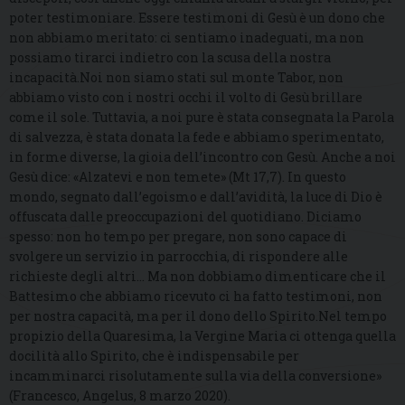
poter testimoniare. Essere testimoni di Gesù è un dono che
non abbiamo meritato: ci sentiamo inadeguati, ma non
possiamo tirarci indietro con la scusa della nostra
incapacità.Noi non siamo stati sul monte Tabor, non
abbiamo visto con i nostri occhi il volto di Gesù brillare
come il sole. Tuttavia, a noi pure è stata consegnata la Parola
di salvezza, è stata donata la fede e abbiamo sperimentato,
in forme diverse, la gioia dell’incontro con Gesù. Anche a noi
Gesù dice: «Alzatevi e non temete» (Mt 17,7). In questo
mondo, segnato dall’egoismo e dall’avidità, la luce di Dio è
offuscata dalle preoccupazioni del quotidiano. Diciamo
spesso: non ho tempo per pregare, non sono capace di
svolgere un servizio in parrocchia, di rispondere alle
richieste degli altri… Ma non dobbiamo dimenticare che il
Battesimo che abbiamo ricevuto ci ha fatto testimoni, non
per nostra capacità, ma per il dono dello Spirito.Nel tempo
propizio della Quaresima, la Vergine Maria ci ottenga quella
docilità allo Spirito, che è indispensabile per
incamminarci risolutamente sulla via della conversione»
(Francesco, Angelus, 8 marzo 2020).