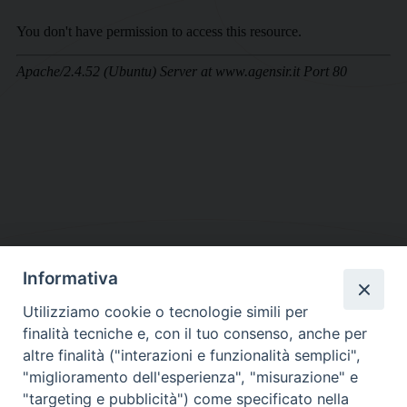
Informativa
DIOCESI SUBURBICARIA DI ALBANO
Utilizziamo cookie o tecnologie simili per
Contatti:
Tel.: 06.93268401 - Fax.: 06.9323844
finalità tecniche e, con il tuo consenso, anche per
E-mail:
curia@diocesidialbano.it
altre finalità ("interazioni e funzionalità semplici",
"miglioramento dell'esperienza", "misurazione" e
Orari:
dal Lunedì al Venerdì Ore: 9:00 - 13:00
"targeting e pubblicità") come specificato nella