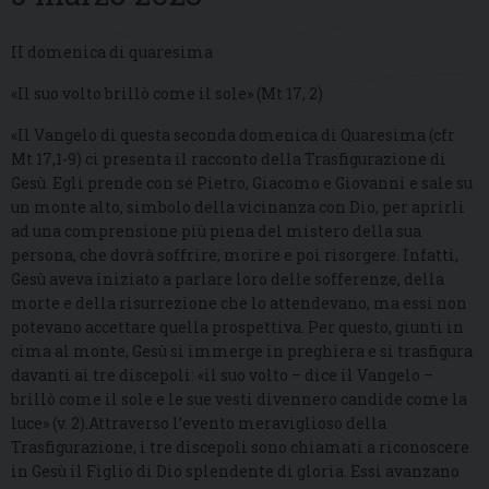
II domenica di quaresima
«Il suo volto brillò come il sole» (Mt 17, 2)
«Il Vangelo di questa seconda domenica di Quaresima (cfr
Mt 17,1-9) ci presenta il racconto della Trasfigurazione di
Gesù. Egli prende con sé Pietro, Giacomo e Giovanni e sale su
un monte alto, simbolo della vicinanza con Dio, per aprirli
ad una comprensione più piena del mistero della sua
persona, che dovrà soffrire, morire e poi risorgere. Infatti,
Gesù aveva iniziato a parlare loro delle sofferenze, della
morte e della risurrezione che lo attendevano, ma essi non
potevano accettare quella prospettiva. Per questo, giunti in
cima al monte, Gesù si immerge in preghiera e si trasfigura
davanti ai tre discepoli: «il suo volto – dice il Vangelo –
brillò come il sole e le sue vesti divennero candide come la
luce» (v. 2).Attraverso l’evento meraviglioso della
Trasfigurazione, i tre discepoli sono chiamati a riconoscere
in Gesù il Figlio di Dio splendente di gloria. Essi avanzano