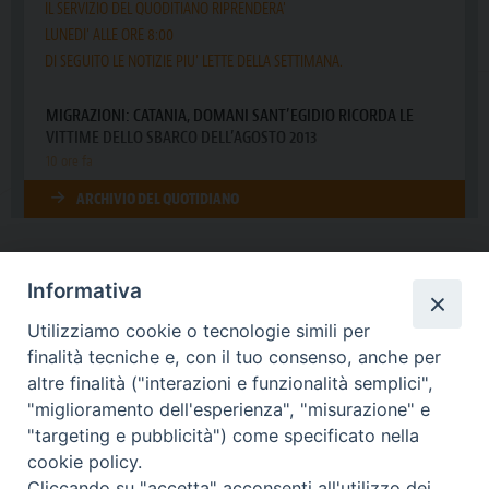
Informativa
DIOCESI SUBURBICARIA DI ALBANO
Utilizziamo cookie o tecnologie simili per
Contatti:
Tel.: 06.93268401 - Fax.: 06.9323844
finalità tecniche e, con il tuo consenso, anche per
E-mail:
curia@diocesidialbano.it
altre finalità ("interazioni e funzionalità semplici",
"miglioramento dell'esperienza", "misurazione" e
Orari:
dal Lunedì al Venerdì Ore: 9:00 - 13:00
"targeting e pubblicità") come specificato nella
cookie policy.
Orario ufficio Matrimoni:
Cliccando su "accetta" acconsenti all'utilizzo dei