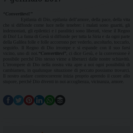
“Convertitevi!”
Epifania di Dio, epifania dell’amore, della pace, della vita
che si diffonde come luce nelle tenebre: i malati sono guariti, gli
indemoniati, gli epilettici e i paralitici sono liberati, viene il Regno
di Dio! La fama di Gesù si diffonde per tutta la Siria e da ogni parte
della Galilea folle e folle accorrono per vederlo, ascoltarlo, toccarlo,
seguirlo. Il Regno di Dio irrompe e si espande con il suo farsi
vicino, uno di noi.
“Convertitevi”
, ci dice Gesù, e la conversione è
possibile perché Dio stesso viene a liberarci dalle nostre schiavitù.
L’irrompere di Dio nella nostra vita apre a noi ogni possibilità di
cambiamen, in qualunque situazione di peccato possiamo trovarci.
Il nostro andare controcorrente inizia proprio aprendo il cuore allo
stupore, perché Dio diventi in noi accoglienza, vicinanza, amore.