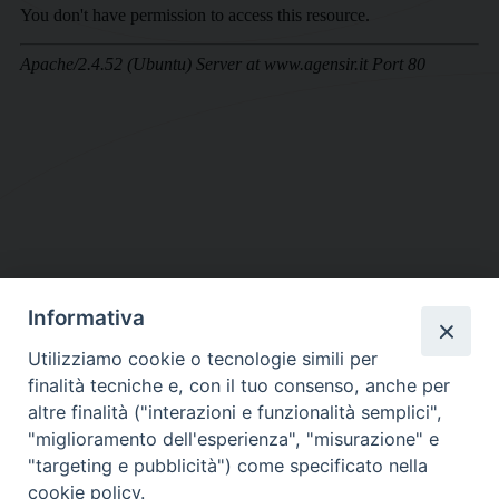
Informativa
DIOCESI SUBURBICARIA DI ALBANO
Utilizziamo cookie o tecnologie simili per
Contatti:
Tel.: 06.93268401 - Fax.: 06.9323844
finalità tecniche e, con il tuo consenso, anche per
E-mail:
curia@diocesidialbano.it
altre finalità ("interazioni e funzionalità semplici",
"miglioramento dell'esperienza", "misurazione" e
Orari:
dal Lunedì al Venerdì Ore: 9:00 - 13:00
"targeting e pubblicità") come specificato nella
cookie policy.