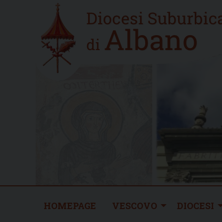
Skip
Home
to
new
content
HOMEPAGE
VESCOVO
DIOCESI