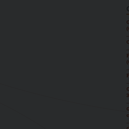
G
(
C
F
(
F
C
3
G
c
G