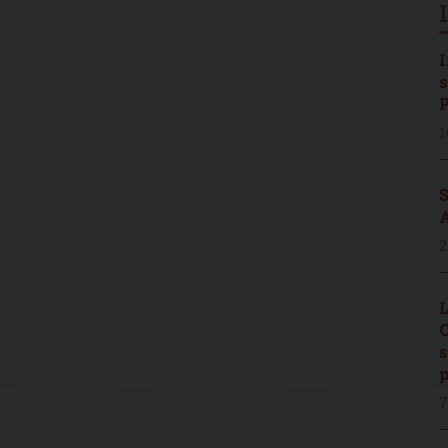
I
s
P
1
S
A
2
L
C
s
p
7