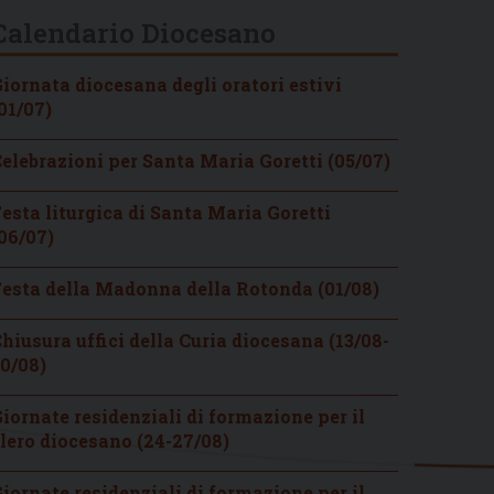
Calendario Diocesano
iornata diocesana degli oratori estivi
01/07)
elebrazioni per Santa Maria Goretti (05/07)
esta liturgica di Santa Maria Goretti
06/07)
esta della Madonna della Rotonda (01/08)
hiusura uffici della Curia diocesana (13/08-
0/08)
iornate residenziali di formazione per il
lero diocesano (24-27/08)
iornate residenziali di formazione per il