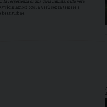
 fa l’esperienza di una gioia infinita, della vera
Avviciniamoci oggi a Gesù senza temere e
a beatitudine.
N