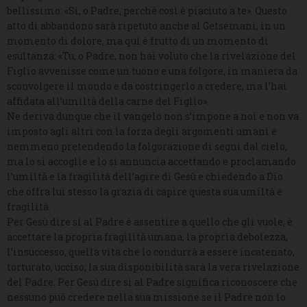
bellissimo: «Sì, o Padre, perché così è piaciuto a te». Questo
atto di abbandono sarà ripetuto anche al Getsemani, in un
momento di dolore, ma qui è frutto di un momento di
esultanza: «Tu, o Padre, non hai voluto che la rivelazione del
Figlio avvenisse come un tuono e una folgore, in maniera da
sconvolgere il mondo e da costringerlo a credere, ma l’hai
affidata all’umiltà della carne del Figlio».
Ne deriva dunque che il vangelo non s’impone a noi e non va
imposto agli altri con la forza degli argomenti umani e
nemmeno pretendendo la folgorazione di segni dal cielo,
ma lo si accoglie e lo si annuncia accettando e proclamando
l’umiltà e la fragilità dell’agire di Gesù e chiedendo a Dio
che offra lui stesso la grazia di capire questa sua umiltà e
fragilità.
Per Gesù dire sì al Padre è assentire a quello che gli vuole, è
accettare la propria fragilità umana, la propria debolezza,
l’insuccesso, quella vita che lo condurrà a essere incatenato,
torturato, ucciso; la sua disponibilità sarà la vera rivelazione
del Padre. Per Gesù dire sì al Padre significa riconoscere che
nessuno può credere nella sua missione se il Padre non lo