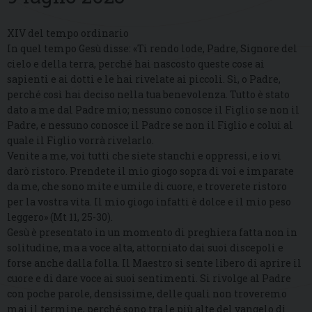
XIV del tempo ordinario
In quel tempo Gesù disse: «Ti rendo lode, Padre, Signore del
cielo e della terra, perché hai nascosto queste cose ai
sapienti e ai dotti e le hai rivelate ai piccoli. Sì, o Padre,
perché così hai deciso nella tua benevolenza. Tutto è stato
dato a me dal Padre mio; nessuno conosce il Figlio se non il
Padre, e nessuno conosce il Padre se non il Figlio e colui al
quale il Figlio vorrà rivelarlo.
Venite a me, voi tutti che siete stanchi e oppressi, e io vi
darò ristoro. Prendete il mio giogo sopra di voi e imparate
da me, che sono mite e umile di cuore, e troverete ristoro
per la vostra vita. Il mio giogo infatti è dolce e il mio peso
leggero» (Mt 11, 25-30).
Gesù è presentato in un momento di preghiera fatta non in
solitudine, ma a voce alta, attorniato dai suoi discepoli e
forse anche dalla folla. Il Maestro si sente libero di aprire il
cuore e di dare voce ai suoi sentimenti. Si rivolge al Padre
con poche parole, densissime, delle quali non troveremo
mai il termine, perché sono tra le più alte del vangelo di