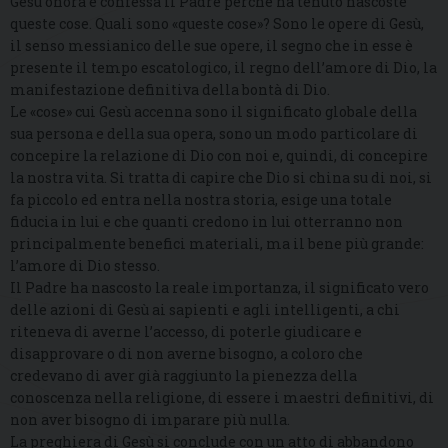
Gesù onora e confessa il Padre perché ha tenuto nascoste
queste cose. Quali sono «queste cose»? Sono le opere di Gesù,
il senso messianico delle sue opere, il segno che in esse è
presente il tempo escatologico, il regno dell’amore di Dio, la
manifestazione definitiva della bontà di Dio.
Le «cose» cui Gesù accenna sono il significato globale della
sua persona e della sua opera, sono un modo particolare di
concepire la relazione di Dio con noi e, quindi, di concepire
la nostra vita. Si tratta di capire che Dio si china su di noi, si
fa piccolo ed entra nella nostra storia, esige una totale
fiducia in lui e che quanti credono in lui otterranno non
principalmente benefici materiali, ma il bene più grande:
l’amore di Dio stesso.
Il Padre ha nascosto la reale importanza, il significato vero
delle azioni di Gesù ai sapienti e agli intelligenti, a chi
riteneva di averne l’accesso, di poterle giudicare e
disapprovare o di non averne bisogno, a coloro che
credevano di aver già raggiunto la pienezza della
conoscenza nella religione, di essere i maestri definitivi, di
non aver bisogno di imparare più nulla.
La preghiera di Gesù si conclude con un atto di abbandono