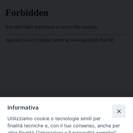
Informativa
DIOCESI SUBURBICARIA DI ALBANO
Utilizziamo cookie o tecnologie simili per
Contatti:
Tel.: 06.93268401 - Fax.: 06.9323844
finalità tecniche e, con il tuo consenso, anche per
E-mail:
curia@diocesidialbano.it
altre finalità ("interazioni e funzionalità semplici",