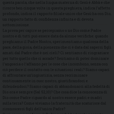
questa parola, che nella lingua materna di Gesù è Abbà e che
ricorre ben cinque volte in questa preghiera, indica l’affetto
profondo, indica il rapporto filiale unico che Gesù ha con Dio,
un rapporto fatto di confidenza infinita e di devota
sottomissione.
La prova per capire se percepiamo o no Dio come Padre
nostro e di tutti può essere data da alcune verifiche: quando
preghiamo il Padre Nostro, sperimentiamo qualcosa della
pace, della gioia, della pienezza che ci è data dal saperci figli
amati dal Padre che è nei cieli? Ci sentiamo di ringraziare
per tutto quello che ci accade? Sentiamo di poter dominare
l’angoscia o l’affanno per le cose che incombono, senza con
ciò perdere il contatto con le situazioni reali? Siamo capaci
di affrontare un’ingiustizia, senza recriminare
continuamente in cuor nostro, giustificandoci e
difendendoci? Siamo capaci di abbandonarci alla fedeltà di
Dio ora e sempre (Sal 52,10)? Che cosa dice la conoscenza di
Dio come Padre riguardo al nostro essere padri e madri
sulla terra? Come viviamo la fraternità che scaturisce dal
riconoscerci figli dell’unico Padre?