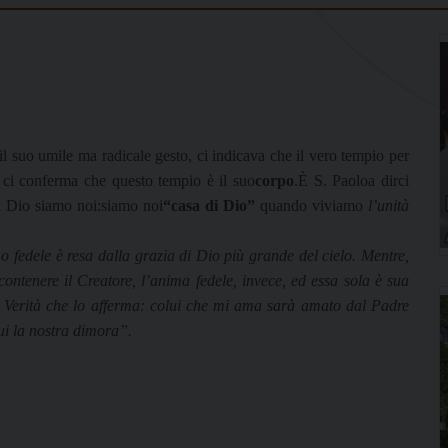
il suo umile ma radicale gesto, ci indicava che il vero tempio per
 ci conferma che questo tempio è il suo
corpo
.È S. Paoloa dirci
di Dio siamo noi:siamo noi
“casa di Dio”
quando viviamo
l’unità
 fedele è resa dalla grazia di Dio più grande del cielo. Mentre,
o contenere il Creatore, l’anima fedele, invece, ed essa sola è sua
ssa Verità che lo afferma: colui che mi ama sarà amato dal Padre
ui la nostra dimora”.