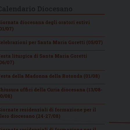
Calendario Diocesano
iornata diocesana degli oratori estivi
01/07)
elebrazioni per Santa Maria Goretti (05/07)
esta liturgica di Santa Maria Goretti
06/07)
esta della Madonna della Rotonda (01/08)
hiusura uffici della Curia diocesana (13/08-
0/08)
iornate residenziali di formazione per il
lero diocesano (24-27/08)
iornate residenziali di formazione per il