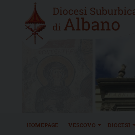
Skip
Home
to
new
content
HOMEPAGE
VESCOVO
DIOCESI