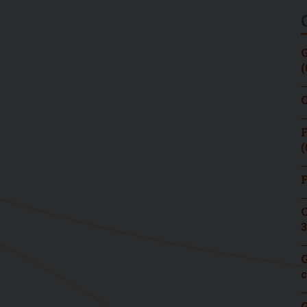
G
(
C
F
(
F
C
3
G
c
G