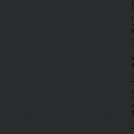
I
s
P
1
S
A
2
L
C
s
p
7