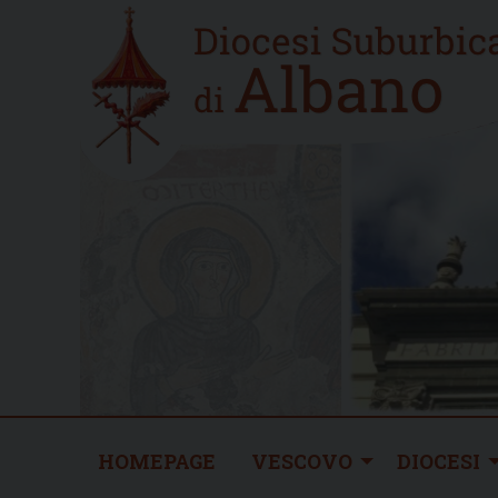
Skip
Home
to
new
content
HOMEPAGE
VESCOVO
DIOCESI