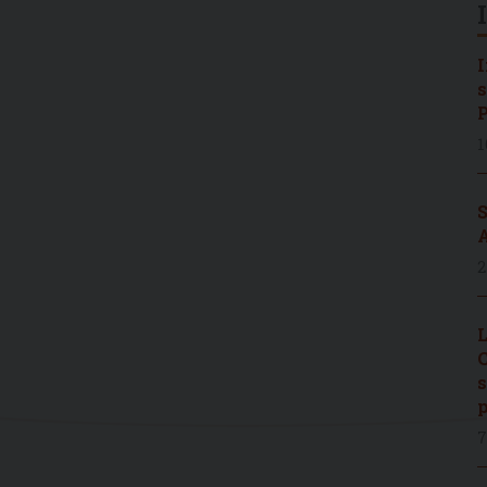
I
s
P
1
S
A
2
L
C
s
p
7