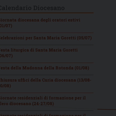
Calendario Diocesano
iornata diocesana degli oratori estivi
01/07)
elebrazioni per Santa Maria Goretti (05/07)
esta liturgica di Santa Maria Goretti
06/07)
esta della Madonna della Rotonda (01/08)
hiusura uffici della Curia diocesana (13/08-
0/08)
iornate residenziali di formazione per il
lero diocesano (24-27/08)
iornate residenziali di formazione per il