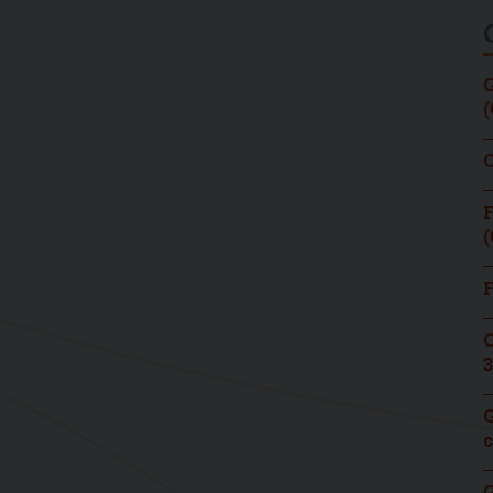
G
(
C
F
(
F
C
3
G
c
G