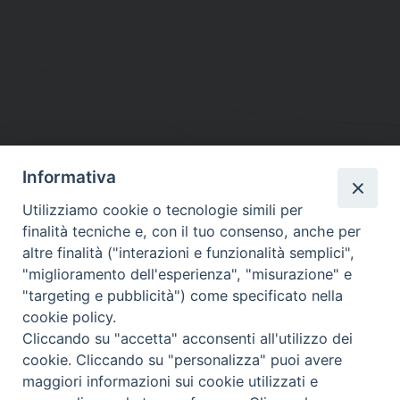
Informativa
DIOCESI SUBURBICARIA DI ALBANO
Utilizziamo cookie o tecnologie simili per
Contatti:
Tel.: 06.93268401 - Fax.: 06.9323844
finalità tecniche e, con il tuo consenso, anche per
E-mail:
curia@diocesidialbano.it
altre finalità ("interazioni e funzionalità semplici",
"miglioramento dell'esperienza", "misurazione" e
Orari:
dal Lunedì al Venerdì Ore: 9:00 - 13:00
"targeting e pubblicità") come specificato nella
cookie policy.
Orario ufficio Matrimoni:
Cliccando su "accetta" acconsenti all'utilizzo dei
Lunedì, Mercoledì e Venerdì, Ore 9:30 - 12:30
cookie. Cliccando su "personalizza" puoi avere
maggiori informazioni sui cookie utilizzati e