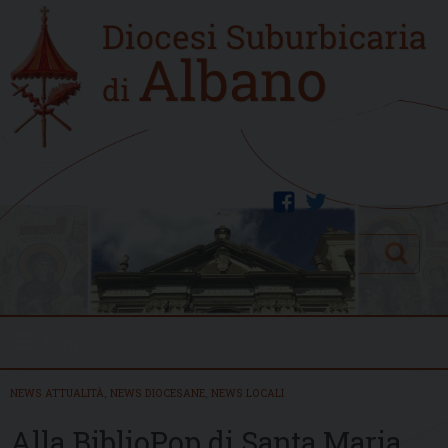
Skip
Home
to
new
content
facebook
twitter
Search
Menu
NEWS ATTUALITÀ
,
NEWS DIOCESANE
,
NEWS LOCALI
Alla BiblioPop di Santa Maria