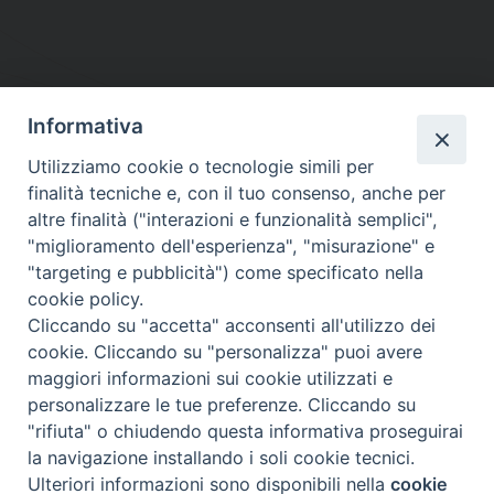
Informativa
DIOCESI SUBURBICARIA DI ALBANO
Utilizziamo cookie o tecnologie simili per
Contatti:
Tel.: 06.93268401 - Fax.: 06.9323844
finalità tecniche e, con il tuo consenso, anche per
E-mail:
curia@diocesidialbano.it
altre finalità ("interazioni e funzionalità semplici",
"miglioramento dell'esperienza", "misurazione" e
Orari:
dal Lunedì al Venerdì Ore: 9:00 - 13:00
"targeting e pubblicità") come specificato nella
cookie policy.
Orario ufficio Matrimoni:
Cliccando su "accetta" acconsenti all'utilizzo dei
Lunedì, Mercoledì e Venerdì, Ore 9:30 - 12:30
cookie. Cliccando su "personalizza" puoi avere
maggiori informazioni sui cookie utilizzati e
personalizzare le tue preferenze. Cliccando su
"rifiuta" o chiudendo questa informativa proseguirai
Diocesi Suburbicaria di Albano
la navigazione installando i soli cookie tecnici.
Copyright © 2021
Ulteriori informazioni sono disponibili nella
cookie
Preferenze Cookie