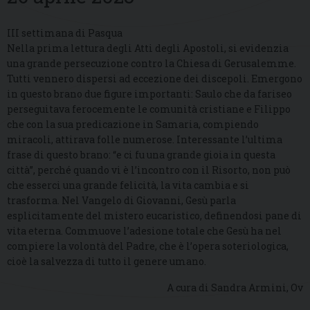
III settimana di Pasqua
Nella prima lettura degli Atti degli Apostoli, si evidenzia
una grande persecuzione contro la Chiesa di Gerusalemme.
Tutti vennero dispersi ad eccezione dei discepoli. Emergono
in questo brano due figure importanti: Saulo che da fariseo
perseguitava ferocemente le comunità cristiane e Filippo
che con la sua predicazione in Samaria, compiendo
miracoli, attirava folle numerose. Interessante l’ultima
frase di questo brano: “e ci fu una grande gioia in questa
città”, perché quando vi è l’incontro con il Risorto, non può
che esserci una grande felicità, la vita cambia e si
trasforma. Nel Vangelo di Giovanni, Gesù parla
esplicitamente del mistero eucaristico, definendosi pane di
vita eterna. Commuove l’adesione totale che Gesù ha nel
compiere la volontà del Padre, che è l’opera soteriologica,
cioè la salvezza di tutto il genere umano.
A cura di Sandra Armini, Ov