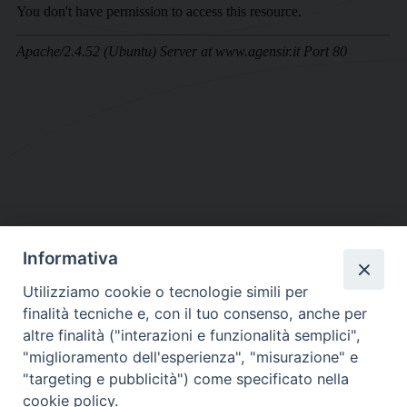
Informativa
DIOCESI SUBURBICARIA DI ALBANO
Utilizziamo cookie o tecnologie simili per
Contatti:
Tel.: 06.93268401 - Fax.: 06.9323844
finalità tecniche e, con il tuo consenso, anche per
E-mail:
curia@diocesidialbano.it
altre finalità ("interazioni e funzionalità semplici",
"miglioramento dell'esperienza", "misurazione" e
Orari:
dal Lunedì al Venerdì Ore: 9:00 - 13:00
"targeting e pubblicità") come specificato nella
cookie policy.