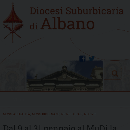
Skip
Home
to
new
content
facebook
twitter
Search
Menu
NEWS ATTUALITÀ
,
NEWS DIOCESANE
,
NEWS LOCALI
,
NOTIZIE
Dal 9 al 31 gennaio al MuDi la