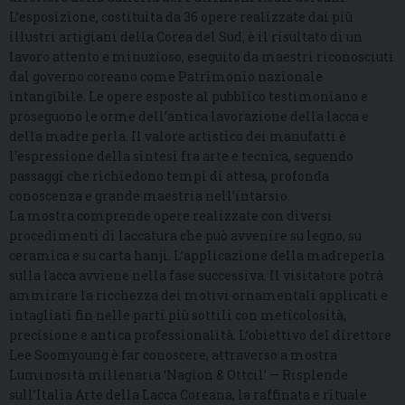
L’esposizione, costituita da 36 opere realizzate dai più
illustri artigiani della Corea del Sud, è il risultato di un
lavoro attento e minuzioso, eseguito da maestri riconosciuti
dal governo coreano come Patrimonio nazionale
intangibile. Le opere esposte al pubblico testimoniano e
proseguono le orme dell’antica lavorazione della lacca e
della madre perla. Il valore artistico dei manufatti è
l’espressione della sintesi fra arte e tecnica, seguendo
passaggi che richiedono tempi di attesa, profonda
conoscenza e grande maestria nell’intarsio.
La mostra comprende opere realizzate con diversi
procedimenti di laccatura che può avvenire su legno, su
ceramica e su carta hanji. L’applicazione della madreperla
sulla lacca avviene nella fase successiva. Il visitatore potrà
ammirare la ricchezza dei motivi ornamentali applicati e
intagliati fin nelle parti più sottili con meticolosità,
precisione e antica professionalità. L’obiettivo del direttore
Lee Soomyoung è far conoscere, attraverso a mostra
Luminosità millenaria ‘Nagion & Ottcil’ — Risplende
sull’Italia Arte della Lacca Coreana, la raffinata e rituale