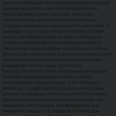
laboriosità artigianale che connota la cultura del suo paese.
Speranza del curatore, il direttore della Galleria dei
Patrimoni Reali Coreani, Choi Insun, è quella che i
visitatori possano apprezzare l’estetica coreana per
sviluppare una genuina comprensione fra i nostri Paesi. Il
messaggio e l’invito sono stati accolti da Roberto Libera,
direttore del Museo Diocesano di Albano, che ospita la
mostra, proveniente dall’Istituto Culturale Coreano in
Italia, per dar vita ad un dialogo tra la pittura e le opere di
arte sacra, che caratterizzano il museo, e le sculture in lacca
madreperla, come momento di fusione tra i differenti
linguaggi dell’arte, dei tempi, delle culture.
È auspicio dei direttori che la mostra possa dare impulso
finalizzato a uno scambio più vivace fra il mondo
dell’artigianato italiano e coreano. Il dott. Libera si è
avvalso, per il progetto allestito di questa mostra, della
preziosa collaborazione della critica d’arte Vittoria Biasi.
Espongono le proprie opera gli artisti Kang Jungjo, Guk
Seungcheon, Kwon Yeongjin, Kim Myeongcheol, Gim
Sangsu, Kim Sung-ho, Kim Yongdo, Kim Uiyong, Kim