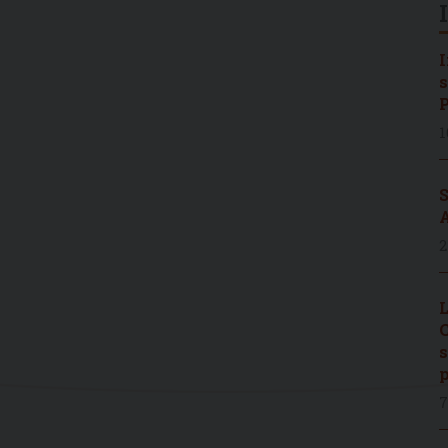
I
s
P
1
S
A
2
L
C
s
p
7