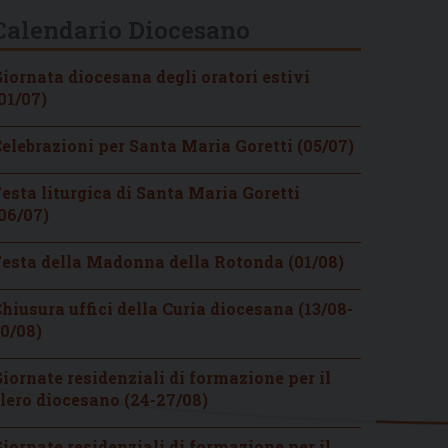
Calendario Diocesano
iornata diocesana degli oratori estivi
01/07)
elebrazioni per Santa Maria Goretti (05/07)
esta liturgica di Santa Maria Goretti
06/07)
esta della Madonna della Rotonda (01/08)
hiusura uffici della Curia diocesana (13/08-
0/08)
iornate residenziali di formazione per il
lero diocesano (24-27/08)
iornate residenziali di formazione per il