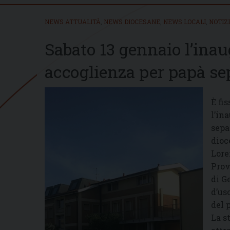
NEWS ATTUALITÀ
,
NEWS DIOCESANE
,
NEWS LOCALI
,
NOTIZ
Sabato 13 gennaio l’inau
accoglienza per papà se
È fis
l’in
sepa
dioc
Lore
Prov
di G
d’us
del 
La s