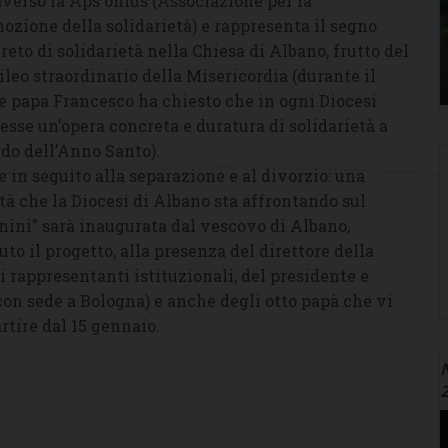
averso la Aps onlus (Associazione per la
ozione della solidarietà) e rappresenta il segno
reto di solidarietà nella Chiesa di Albano, frutto del
ileo straordinario della Misericordia (durante il
e papa Francesco ha chiesto che in ogni Diocesi
esse un’opera concreta e duratura di solidarietà a
rdo dell’Anno Santo).
 in seguito alla separazione e al divorzio: una
à che la Diocesi di Albano sta affrontando sul
nini” sarà inaugurata dal vescovo di Albano,
o il progetto, alla presenza del direttore della
i rappresentanti istituzionali, del presidente e
(con sede a Bologna) e anche degli otto papà che vi
rtire dal 15 gennaio.
N