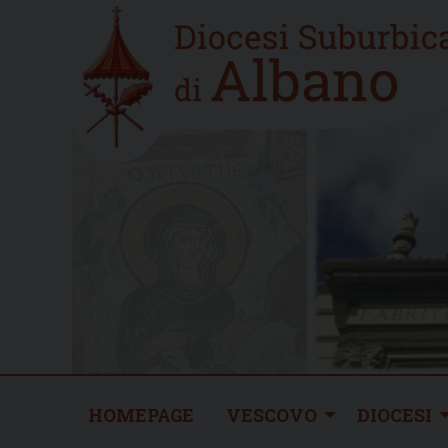
Skip
Home
to
new
content
HOMEPAGE
VESCOVO
DIOCESI