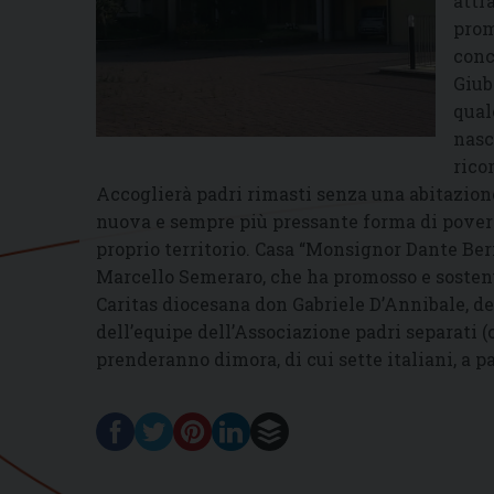
attr
prom
conc
Giub
qual
nasc
rico
Accoglierà padri rimasti senza una abitazione
nuova e sempre più pressante forma di povert
proprio territorio. Casa “Monsignor Dante Ber
Marcello Semeraro, che ha promosso e sostenut
Caritas diocesana don Gabriele D’Annibale, de
dell’equipe dell’Associazione padri separati 
prenderanno dimora, di cui sette italiani, a pa