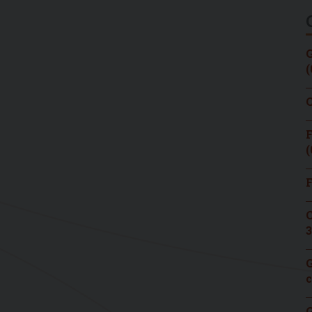
G
(
C
F
(
F
C
3
G
c
G