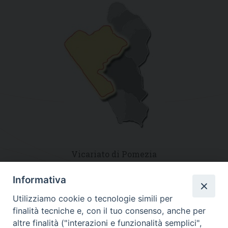
Vicariato di Pomezia
Informativa
DIOCESI SUBURBICARIA DI ALBANO
Utilizziamo cookie o tecnologie simili per
Contatti:
Tel.: 06.93268401 - Fax.: 06.9323844
finalità tecniche e, con il tuo consenso, anche per
E-mail:
curia@diocesidialbano.it
altre finalità ("interazioni e funzionalità semplici",