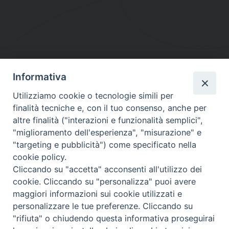
Informativa
DIOCESI SUBURBICARIA DI ALBANO
Utilizziamo cookie o tecnologie simili per
Contatti:
Tel.: 06.93268401 - Fax.: 06.9323844
finalità tecniche e, con il tuo consenso, anche per
E-mail:
curia@diocesidialbano.it
altre finalità ("interazioni e funzionalità semplici",
"miglioramento dell'esperienza", "misurazione" e
Orari:
dal Lunedì al Venerdì Ore: 9:00 - 13:00
"targeting e pubblicità") come specificato nella
cookie policy.
Orario ufficio Matrimoni:
Cliccando su "accetta" acconsenti all'utilizzo dei
Lunedì, Mercoledì e Venerdì, Ore 9:30 - 12:30
cookie. Cliccando su "personalizza" puoi avere
maggiori informazioni sui cookie utilizzati e
personalizzare le tue preferenze. Cliccando su
"rifiuta" o chiudendo questa informativa proseguirai
Diocesi Suburbicaria di Albano