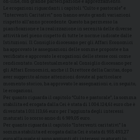
on-line, con grande partecipazione e apprezzamento.
Le erogazioni riguardanti i capitoli “Culto e pastorale” e
“Interventi Caritativi” non hanno avuto grandi variazioni
rispetto all’anno precedente. Questo ha permesso la
pianificazione e la realizzazione in serenità delle diverse
attività nel pieno rispetto di tutte le norme indicate dalle
Istituzioni. Il Consiglio diocesano per gli Affari Economici
ha approvato le assegnazioni delle somme proposte e ha
verificato e approvato le erogazioni delle stesse così come
rendicontato. Contestualmente al Consiglio diocesano per
gli Affari Economici, anche il Direttore della Caritas, dopo
aver suggerito alcune attenzioni dovute al particolare
momento storico, ha approvato le assegnazioni e, in seguito,
le erogazioni.
Per quanto riguarda il capitolo “Culto e pastorale”, la somma
stabilita ed erogata dalla Cei è stata di 1.004.124,61 euro che è
diventata 1.011.113,66 euro per l’aggiunta degli interessi
maturati lo scorso anno di 6.989,05 euro.
Per quanto riguarda il capitolo “Interventi caritativi” la
somma stabilita ed erogata dalla Cei è stata di 955.493,27
euro alla quale si sono aggiunti gli interessi maturati lo