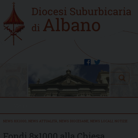
Skip
Home
to
new
content
facebook
twitter
Search
Menu
NEWS 8X1000
,
NEWS ATTUALITÀ
,
NEWS DIOCESANE
,
NEWS LOCALI
,
NOTIZIE
Fondi 8×1000 alla Chiesa