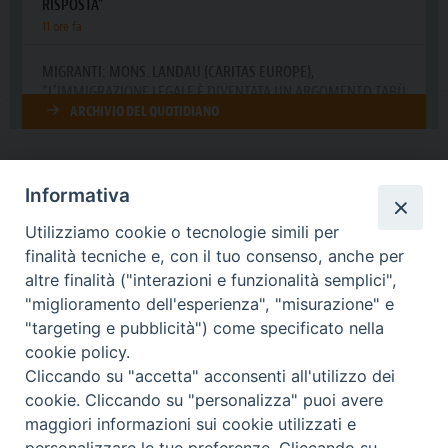
Informativa
DIOCESI SUBURBICARIA DI ALBANO
Utilizziamo cookie o tecnologie simili per
Contatti:
Tel.: 06.93268401 - Fax.: 06.9323844
finalità tecniche e, con il tuo consenso, anche per
E-mail:
curia@diocesidialbano.it
altre finalità ("interazioni e funzionalità semplici",
"miglioramento dell'esperienza", "misurazione" e
Orari:
dal Lunedì al Venerdì Ore: 9:00 - 13:00
"targeting e pubblicità") come specificato nella
cookie policy.
Orario ufficio Matrimoni:
Cliccando su "accetta" acconsenti all'utilizzo dei
Lunedì, Mercoledì e Venerdì, Ore 9:30 - 12:30
cookie. Cliccando su "personalizza" puoi avere
maggiori informazioni sui cookie utilizzati e