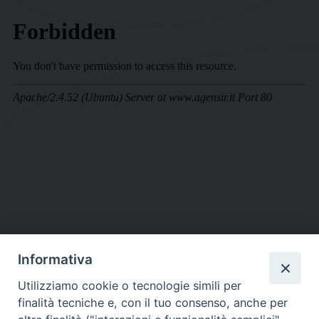
Informativa
DIOCESI SUBURBICARIA DI ALBANO
Utilizziamo cookie o tecnologie simili per
Contatti:
Tel.: 06.93268401 - Fax.: 06.9323844
finalità tecniche e, con il tuo consenso, anche per
E-mail:
curia@diocesidialbano.it