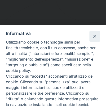
Informativa
DIOCESI SUBURBICARIA DI ALBANO
Utilizziamo cookie o tecnologie simili per
Contatti:
Tel.: 06.93268401 - Fax.: 06.9323844
finalità tecniche e, con il tuo consenso, anche per
E-mail:
curia@diocesidialbano.it
altre finalità ("interazioni e funzionalità semplici",
"miglioramento dell'esperienza", "misurazione" e
Orari:
dal Lunedì al Venerdì Ore: 9:00 - 13:00
"targeting e pubblicità") come specificato nella
cookie policy.
Orario ufficio Matrimoni:
Cliccando su "accetta" acconsenti all'utilizzo dei
Lunedì, Mercoledì e Venerdì, Ore 9:30 - 12:30
cookie. Cliccando su "personalizza" puoi avere
maggiori informazioni sui cookie utilizzati e
personalizzare le tue preferenze. Cliccando su
"rifiuta" o chiudendo questa informativa proseguirai
Diocesi Suburbicaria di Albano
la navigazione installando i soli cookie tecnici.
Copyright © 2021