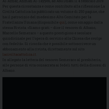
Al-Azhar, Ahman Al-Tayyeb, ad Abu Dhabi il 4 febbraio 2019.
Per questa circostanza e come contributo alla riflessione La
Civiltà Cattolica ha pubblicato un volume di 250 pagine, che
ha il patrocinio del medesimo Alto Comitato per la
Fratellanza Umana (disponibile
qui
), come omaggio dalla
stessa Rivista. «Siamo grati – dice il vescovo di Albano,
Marcello Semeraro – a questo prestigioso e secolare
quindicinale per l’opera di servizio alla Chiesa che svolge
con fedeltà». Si ricorda che è possibile sottoscrivere un
abbonamento alla rivista, direttamente sul sito
laciviltacattolica.it.
In allegato la lettera del vescovo Semeraro al presbiterio,
alle persone di vita consacrata ai fedeli tutti della diocesi di
Albano.