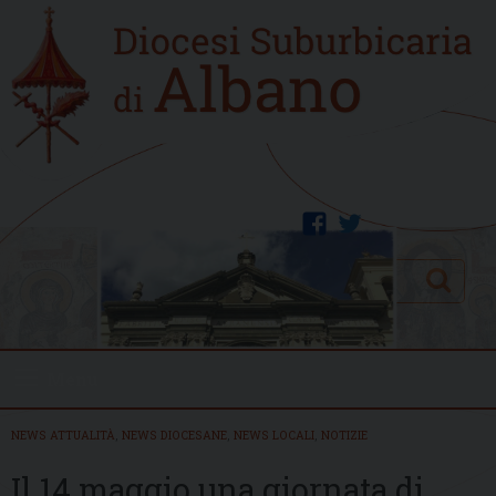
Skip
Home
to
new
content
facebook
twitter
Search
Menu
NEWS ATTUALITÀ
,
NEWS DIOCESANE
,
NEWS LOCALI
,
NOTIZIE
Il 14 maggio una giornata di