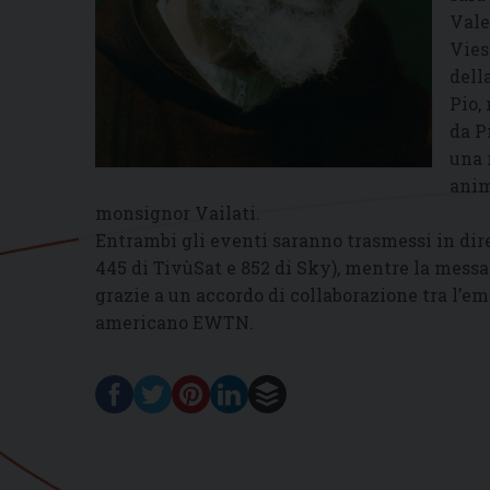
Vale
Vies
dell
Pio,
da P
una 
anima
monsignor Vailati.
Entrambi gli eventi saranno trasmessi in diret
445 di TivùSat e 852 di Sky), mentre la messa
grazie a un accordo di collaborazione tra l’em
americano EWTN.