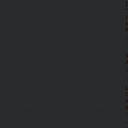
I
s
P
1
S
A
2
L
C
s
p
7