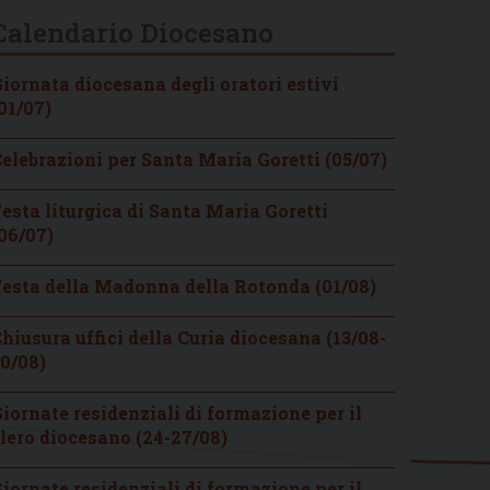
Calendario Diocesano
iornata diocesana degli oratori estivi
01/07)
elebrazioni per Santa Maria Goretti (05/07)
esta liturgica di Santa Maria Goretti
06/07)
esta della Madonna della Rotonda (01/08)
hiusura uffici della Curia diocesana (13/08-
0/08)
iornate residenziali di formazione per il
lero diocesano (24-27/08)
iornate residenziali di formazione per il