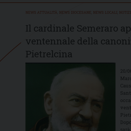
NEWS ATTUALITÀ
,
NEWS DIOCESANE
,
NEWS LOCALI
,
NOTIZ
Il cardinale Semeraro apr
ventennale della canoni
Pietrelcina
20/0
Marc
Caus
Sant
occa
vent
Piet
Dopo
sarà