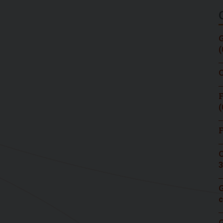
G
(
C
F
(
F
C
3
G
c
G