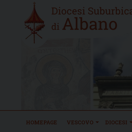
Skip
Home
to
new
content
HOMEPAGE
VESCOVO
DIOCESI