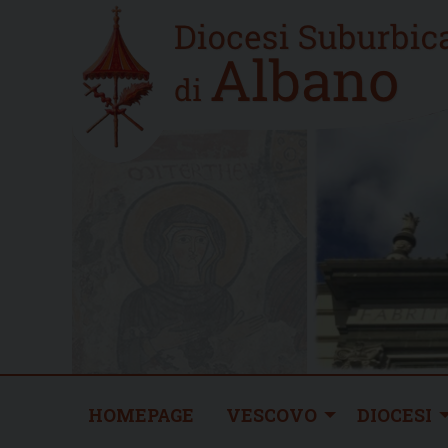
Skip
Home
to
new
content
HOMEPAGE
VESCOVO
DIOCESI