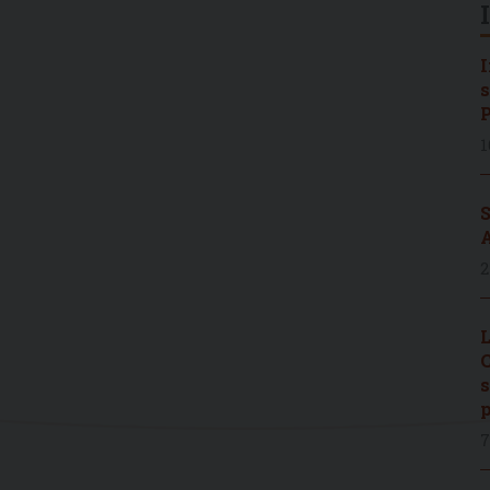
I
s
P
1
S
A
2
L
C
s
p
7