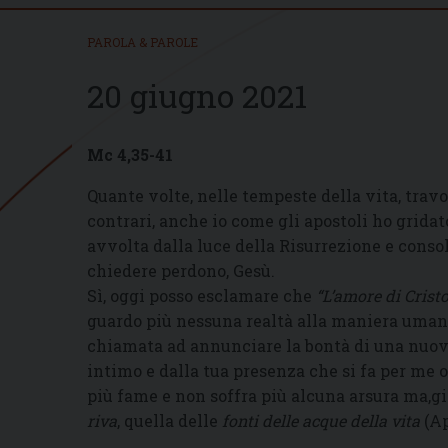
PAROLA & PAROLE
20 giugno 2021
Mc 4,35-41
Quante volte, nelle tempeste della vita, travo
contrari, anche io come gli apostoli ho gridat
avvolta dalla luce della Risurrezione e consol
chiedere perdono, Gesù.
Sì, oggi posso esclamare che
“L’amore di Crist
guardo più nessuna realtà alla maniera umana
chiamata ad annunciare la bontà di una nuov
intimo e dalla tua presenza che si fa per me 
più fame e non soffra più alcuna arsura ma,g
riva
, quella delle
fonti delle acque della vita
(Ap