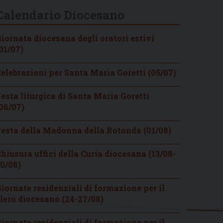
Calendario Diocesano
iornata diocesana degli oratori estivi
01/07)
elebrazioni per Santa Maria Goretti (05/07)
esta liturgica di Santa Maria Goretti
06/07)
esta della Madonna della Rotonda (01/08)
hiusura uffici della Curia diocesana (13/08-
0/08)
iornate residenziali di formazione per il
lero diocesano (24-27/08)
iornate residenziali di formazione per il