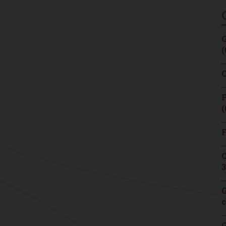
G
(
C
F
(
F
C
3
G
c
G