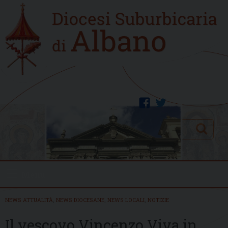
Skip
Home
to
new
content
facebook
twitter
Search
Menu
NEWS ATTUALITÀ
,
NEWS DIOCESANE
,
NEWS LOCALI
,
NOTIZIE
Il vescovo Vincenzo Viva in