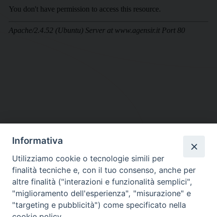
Informativa
DIOCESI SUBURBICARIA DI ALBANO
Utilizziamo cookie o tecnologie simili per
Contatti:
Tel.: 06.93268401 - Fax.: 06.9323844
finalità tecniche e, con il tuo consenso, anche per
E-mail:
curia@diocesidialbano.it
altre finalità ("interazioni e funzionalità semplici",
"miglioramento dell'esperienza", "misurazione" e
Orari:
dal Lunedì al Venerdì Ore: 9:00 - 13:00
"targeting e pubblicità") come specificato nella
cookie policy.