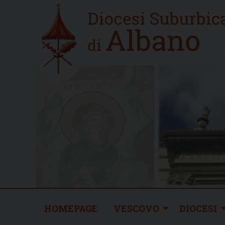
Skip
Home
to
new
content
HOMEPAGE
VESCOVO
DIOCESI