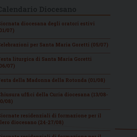
Calendario Diocesano
iornata diocesana degli oratori estivi
01/07)
elebrazioni per Santa Maria Goretti (05/07)
esta liturgica di Santa Maria Goretti
06/07)
esta della Madonna della Rotonda (01/08)
hiusura uffici della Curia diocesana (13/08-
0/08)
iornate residenziali di formazione per il
lero diocesano (24-27/08)
iornate residenziali di formazione per il