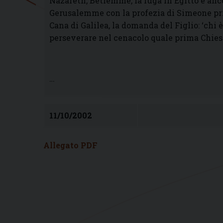
Nazareth, Betlemme, la fuga in Egitto e anco
Gerusalemme con la profezia di Simeone pri
Cana di Galilea, la domanda del Figlio: ‘chi è
perseverare nel cenacolo quale prima Chies
…
11/10/2002
Allegato PDF