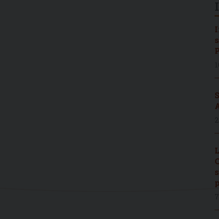
I
s
P
1
S
A
2
L
C
s
p
7