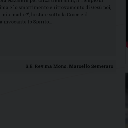
ra Nazareth per circa trent’anni, il Tempio di
ma e lo smarrimento e ritrovamento di Gesù poi,
 mia madre?’, lo stare sotto la Croce e il
a invocante lo Spirito…
S.E. Rev.ma Mons. Marcello Semeraro