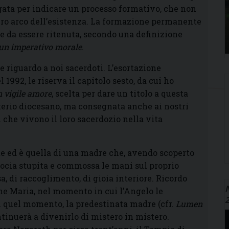
egata per indicare un processo formativo, che non
ero arco dell’esistenza. La formazione permanente
e da essere ritenuta, secondo una definizione
un imperativo morale
.
riguardo a noi sacerdoti. L’esortazione
l 1992, le riserva il capitolo sesto, da cui ho
n vigile amore
, scelta per dare un titolo a questa
iterio diocesano, ma consegnata anche ai nostri
i che vivono il loro sacerdozio nella vita
 ed è quella di una madre che, avendo scoperto
crocia stupita e commossa le mani sul proprio
a, di raccoglimento, di gioia interiore. Ricordo
N
ine Maria, nel momento in cui l’Angelo le
In quel momento, la predestinata madre (cfr.
Lumen
tinuerà a divenirlo di mistero in mistero.