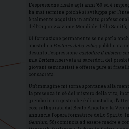
L’espressione risale agli anni ’60 ed è impi
ha mai termine poiché si sviluppa per l’int
è talmente acquisita in ambito professional
dell’Organizzazione Mondiale della Sanità,
Di formazione permanente se ne parla anche 
apostolica
Pastores dabo vobis
, pubblicata ne
desunto l’espressione
custodire il mistero co
mia
Lettera
riservata ai sacerdoti del presb
giovani seminaristi e offerta pure ai fratell
consacrata.
Un’immagine mi torna spontanea alla mente
la presenza in sé del mistero della vita, in
grembo in un gesto che è di custodia, d’attes
così raffigurata dal Beato Angelico la Verg
annuncia l’opera formatrice dello Spirito. 
Gentium
, 56) comincia ad essere madre e con