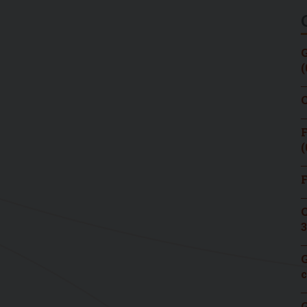
G
(
C
F
(
F
C
3
G
c
G