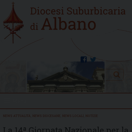
Skip
Home
to
new
content
facebook
twitter
Search
Menu
NEWS ATTUALITÀ
,
NEWS DIOCESANE
,
NEWS LOCALI
,
NOTIZIE
La 14ª Giornata Nazionale per la