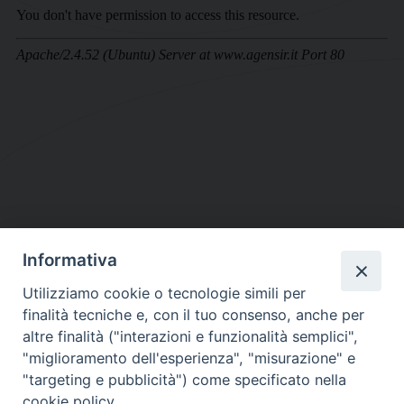
Informativa
DIOCESI SUBURBICARIA DI ALBANO
Utilizziamo cookie o tecnologie simili per
Contatti:
Tel.: 06.93268401 - Fax.: 06.9323844
finalità tecniche e, con il tuo consenso, anche per
E-mail:
curia@diocesidialbano.it
altre finalità ("interazioni e funzionalità semplici",
"miglioramento dell'esperienza", "misurazione" e
Orari:
dal Lunedì al Venerdì Ore: 9:00 - 13:00
"targeting e pubblicità") come specificato nella
cookie policy.