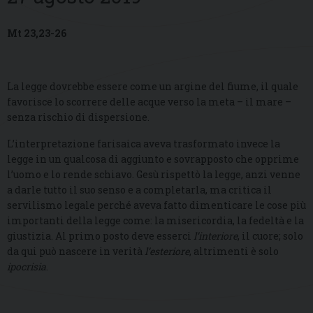
Mt 23,23-26
La legge dovrebbe essere come un argine del fiume, il quale
favorisce lo scorrere delle acque verso la meta – il mare –
senza rischio di dispersione.
L’interpretazione farisaica aveva trasformato invece la
legge in un qualcosa di aggiunto e sovrapposto che opprime
l’uomo e lo rende schiavo. Gesù rispettò la legge, anzi venne
a darle tutto il suo senso e a completarla, ma critica il
servilismo legale perché aveva fatto dimenticare le cose più
importanti della legge come: la misericordia, la fedeltà e la
giustizia. Al primo posto deve esserci
l’interiore
, il cuore; solo
da qui può nascere in verità
l’esteriore
, altrimenti è solo
ipocrisia
.