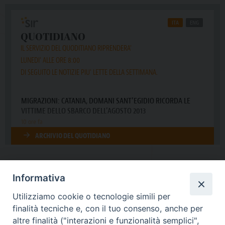
Informativa
DIOCESI SUBURBICARIA DI ALBANO
Utilizziamo cookie o tecnologie simili per
Contatti:
Tel.: 06.93268401 - Fax.: 06.9323844
finalità tecniche e, con il tuo consenso, anche per
E-mail:
curia@diocesidialbano.it
altre finalità ("interazioni e funzionalità semplici",