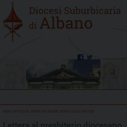
Skip
Home
to
new
content
facebook
twitter
Search
Menu
NEWS ATTUALITÀ
,
NEWS DIOCESANE
,
NEWS LOCALI
,
NOTIZIE
Lettera al presbiterio diocesano