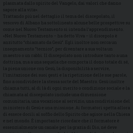
plasmata dallo spirito del Vangelo, dai valori che danno
sapore alla vita».
Trattando più nel dettaglio il tema del discepolato, il
vescovo di Albano ha sottolineato alcune belle prospettive su
come nel Nuovo Testamento si intenda l’apprendimento.
«Nel Nuovo Testamento – ha detto Viva – il discepolo è
anzitutto “chiamato da Gesù”. Egli inoltre non cerca un
insegnamento “tecnico”, per diventare a sua volta un
maestro o un rabbì. Il discepolato non introduce tanto a una
dottrina, ma a una sequela che comporta il dono totale di sé,
la piena unione con Gesù, la disponibilità a servire,
l’imitazione dei suoi gesti e la ripetizione delle sue parole,
fino a condividere la stessa sorte del Maestro. Gesù inoltre
chiama tutti, al di là di ogni merito o condizione sociale e la
chiamata al discepolato include una dimensione
comunitaria, una vocazione al servizio, una condivisione del
ministero di Gesù e una missione. Ai formatori spetta allora
di essere docili al soffio dello Spirito che agisce nella Chiesa
e nel mondo. È importante ricordare che il formatore è
essenzialmente un canale per la grazia di Dio, né deve