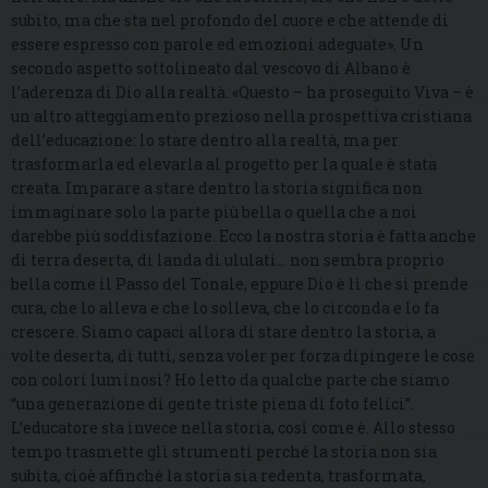
subito, ma che sta nel profondo del cuore e che attende di
essere espresso con parole ed emozioni adeguate». Un
secondo aspetto sottolineato dal vescovo di Albano è
l’aderenza di Dio alla realtà. «Questo – ha proseguito Viva – è
un altro atteggiamento prezioso nella prospettiva cristiana
dell’educazione: lo stare dentro alla realtà, ma per
trasformarla ed elevarla al progetto per la quale è stata
creata. Imparare a stare dentro la storia significa non
immaginare solo la parte più bella o quella che a noi
darebbe più soddisfazione. Ecco la nostra storia è fatta anche
di terra deserta, di landa di ululati… non sembra proprio
bella come il Passo del Tonale, eppure Dio è lì che si prende
cura, che lo alleva e che lo solleva, che lo circonda e lo fa
crescere. Siamo capaci allora di stare dentro la storia, a
volte deserta, di tutti, senza voler per forza dipingere le cose
con colori luminosi? Ho letto da qualche parte che siamo
“una generazione di gente triste piena di foto felici”.
L’educatore sta invece nella storia, così come è. Allo stesso
tempo trasmette gli strumenti perché la storia non sia
subìta, cioè affinché la storia sia redenta, trasformata,