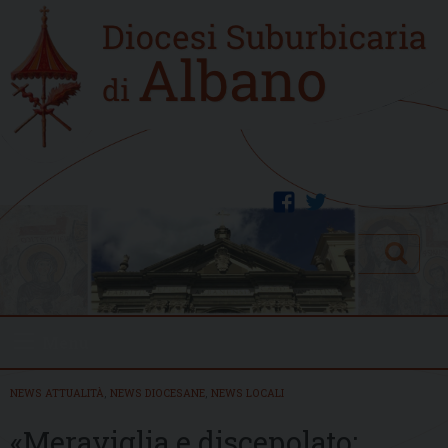
Skip
Home
to
new
content
facebook
twitter
Search
Menu
NEWS ATTUALITÀ
,
NEWS DIOCESANE
,
NEWS LOCALI
«Meraviglia e discepolato: