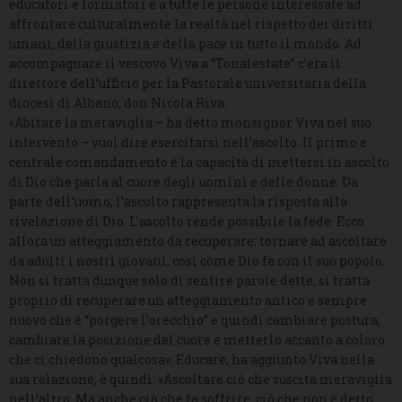
educatori e formatori e a tutte le persone interessate ad
affrontare culturalmente la realtà nel rispetto dei diritti
umani, della giustizia e della pace in tutto il mondo. Ad
accompagnare il vescovo Viva a “Tonalestate” c’era il
direttore dell’ufficio per la Pastorale universitaria della
diocesi di Albano, don Nicola Riva.
«Abitare la meraviglia – ha detto monsignor Viva nel suo
intervento – vuol dire esercitarsi nell’ascolto. Il primo e
centrale comandamento è la capacità di mettersi in ascolto
di Dio che parla al cuore degli uomini e delle donne. Da
parte dell’uomo, l’ascolto rappresenta la risposta alla
rivelazione di Dio. L’ascolto rende possibile la fede. Ecco
allora un atteggiamento da recuperare: tornare ad ascoltare
da adulti i nostri giovani, così come Dio fa con il suo popolo.
Non si tratta dunque solo di sentire parole dette, si tratta
proprio di recuperare un atteggiamento antico e sempre
nuovo che è “porgere l’orecchio” e quindi cambiare postura,
cambiare la posizione del cuore e metterlo accanto a coloro
che ci chiedono qualcosa». Educare, ha aggiunto Viva nella
sua relazione, è quindi: «Ascoltare ciò che suscita meraviglia
nell’altro. Ma anche ciò che fa soffrire, ciò che non è detto