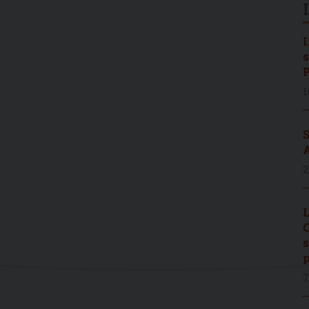
I
s
P
1
S
A
2
L
C
s
p
7