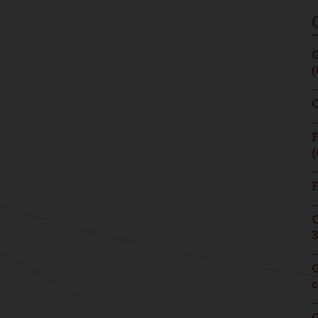
G
(
C
F
(
F
C
3
G
c
G