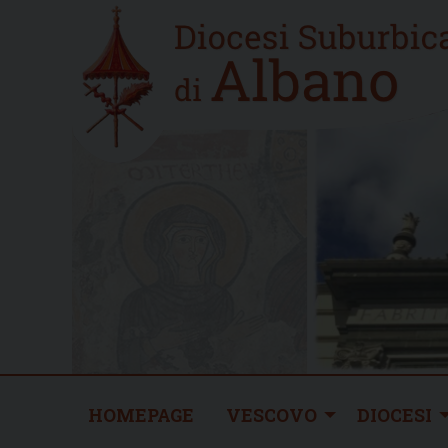
Skip
Home
to
new
content
HOMEPAGE
VESCOVO
DIOCESI