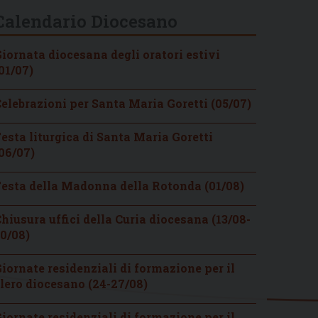
Calendario Diocesano
iornata diocesana degli oratori estivi
01/07)
elebrazioni per Santa Maria Goretti (05/07)
esta liturgica di Santa Maria Goretti
06/07)
esta della Madonna della Rotonda (01/08)
hiusura uffici della Curia diocesana (13/08-
0/08)
iornate residenziali di formazione per il
lero diocesano (24-27/08)
iornate residenziali di formazione per il