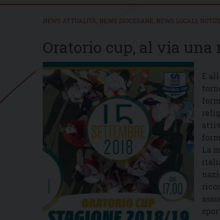
NEWS ATTUALITÀ
,
NEWS DIOCESANE
,
NEWS LOCALI
,
NOTIZ
Oratorio cup, al via una
È al
torn
form
reli
atti
form
La m
ital
nazi
rico
asso
spor