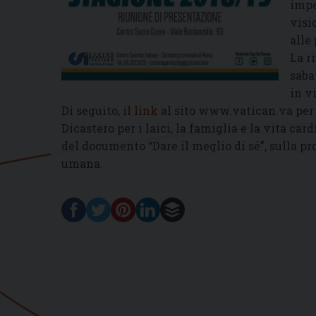
impe
visi
alle 
La r
saba
in v
Di seguito, il
link
al sito www.vatican.va per l
Dicastero per i laici, la famiglia e la vita ca
del documento “Dare il meglio di sé”, sulla pr
umana.