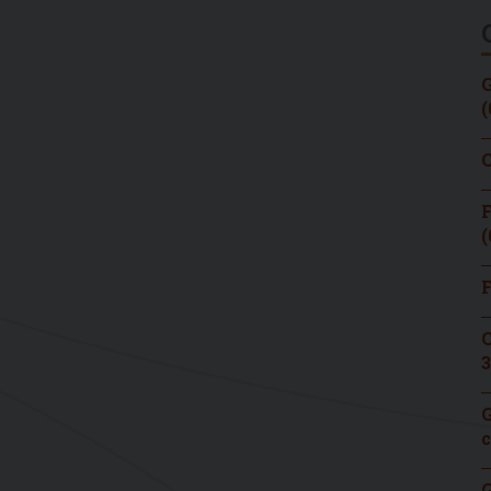
G
(
C
F
(
F
C
3
G
c
G