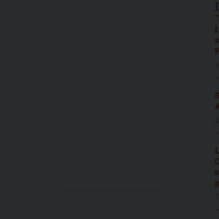
I
s
P
1
S
A
2
L
C
s
p
7