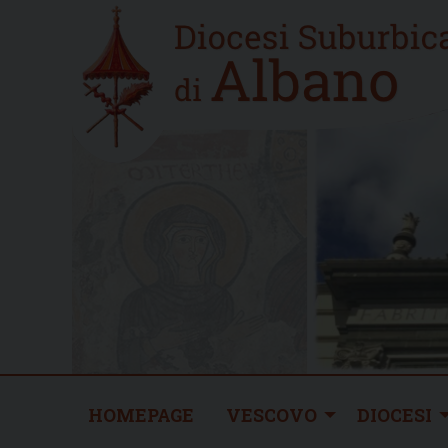
Skip
Home
to
new
content
HOMEPAGE
VESCOVO
DIOCESI