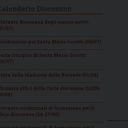
Calendario Diocesano
iornata diocesana degli oratori estivi
01/07)
elebrazioni per Santa Maria Goretti (05/07)
esta liturgica di Santa Maria Goretti
06/07)
esta della Madonna della Rotonda (01/08)
hiusura uffici della Curia diocesana (13/08-
0/08)
iornate residenziali di formazione per il
lero diocesano (24-27/08)
iornate residenziali di formazione per il