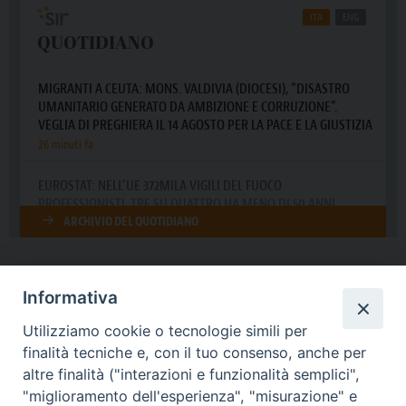
Informativa
DIOCESI SUBURBICARIA DI ALBANO
Utilizziamo cookie o tecnologie simili per
Contatti:
Tel.: 06.93268401 - Fax.: 06.9323844
finalità tecniche e, con il tuo consenso, anche per
E-mail:
curia@diocesidialbano.it
altre finalità ("interazioni e funzionalità semplici",
"miglioramento dell'esperienza", "misurazione" e