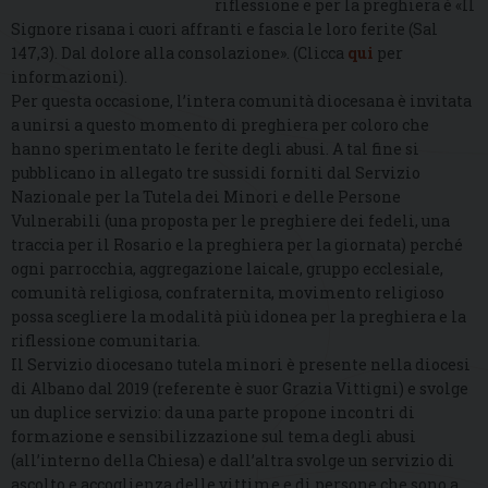
riflessione e per la preghiera è «Il
Signore risana i cuori affranti e fascia le loro ferite (Sal
147,3). Dal dolore alla consolazione». (Clicca
qui
per
informazioni).
Per questa occasione, l’intera comunità diocesana è invitata
a unirsi a questo momento di preghiera per coloro che
hanno sperimentato le ferite degli abusi. A tal fine si
pubblicano in allegato tre sussidi forniti dal Servizio
Nazionale per la Tutela dei Minori e delle Persone
Vulnerabili (una proposta per le preghiere dei fedeli, una
traccia per il Rosario e la preghiera per la giornata) perché
ogni parrocchia, aggregazione laicale, gruppo ecclesiale,
comunità religiosa, confraternita, movimento religioso
possa scegliere la modalità più idonea per la preghiera e la
riflessione comunitaria.
Il Servizio diocesano tutela minori è presente nella diocesi
di Albano dal 2019 (referente è suor Grazia Vittigni) e svolge
un duplice servizio: da una parte propone incontri di
formazione e sensibilizzazione sul tema degli abusi
(all’interno della Chiesa) e dall’altra svolge un servizio di
ascolto e accoglienza delle vittime e di persone che sono a