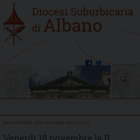
Skip
Home
to
new
content
facebook
twitter
Search
Menu
NEWS ATTUALITÀ
,
NEWS DIOCESANE
,
NEWS LOCALI
Venerdì 18 novembre la II