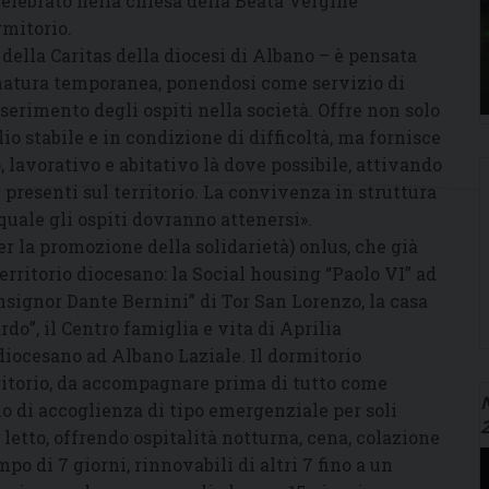
celebrato nella chiesa della Beata Vergine
rmitorio.
 della Caritas della diocesi di Albano – è pensata
i natura temporanea, ponendosi come servizio di
serimento degli ospiti nella società. Offre non solo
io stabile e in condizione di difficoltà, ma fornisce
 lavorativo e abitativo là dove possibile, attivando
 presenti sul territorio. La convivenza in struttura
uale gli ospiti dovranno attenersi».
er la promozione della solidarietà) onlus, che già
territorio diocesano: la Social housing “Paolo VI” ad
nsignor Dante Bernini” di Tor San Lorenzo, la casa
do”, il Centro famiglia e vita di Aprilia
 diocesano ad Albano Laziale. Il dormitorio
rritorio, da accompagnare prima di tutto come
N
o di accoglienza di tipo emergenziale per soli
letto, offrendo ospitalità notturna, cena, colazione
mpo di 7 giorni, rinnovabili di altri 7 fino a un