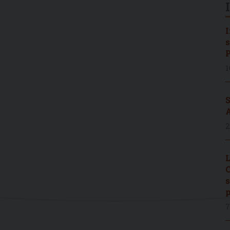
I
s
P
1
S
A
2
L
C
s
p
7