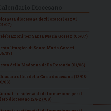
Calendario Diocesano
iornata diocesana degli oratori estivi
01/07)
elebrazioni per Santa Maria Goretti (05/07)
esta liturgica di Santa Maria Goretti
06/07)
esta della Madonna della Rotonda (01/08)
hiusura uffici della Curia diocesana (13/08-
0/08)
iornate residenziali di formazione per il
lero diocesano (24-27/08)
iornate residenziali di formazione per il