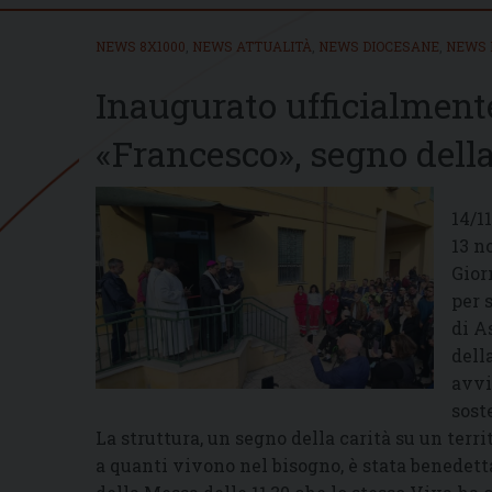
NEWS 8X1000
,
NEWS ATTUALITÀ
,
NEWS DIOCESANE
,
NEWS 
Inaugurato ufficialment
«Francesco», segno della 
14/1
13 n
Gior
per 
di A
dell
avvi
sost
La struttura, un segno della carità su un terri
a quanti vivono nel bisogno, è stata benedet