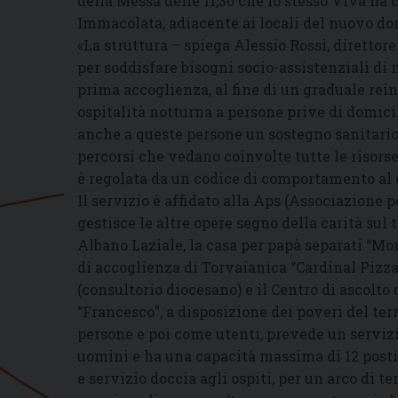
della Messa delle 11,30 che lo stesso Viva ha 
Immacolata, adiacente ai locali del nuovo do
«La struttura – spiega Alessio Rossi, direttore
per soddisfare bisogni socio-assistenziali d
prima accoglienza, al fine di un graduale rein
ospitalità notturna a persone prive di domicil
anche a queste persone un sostegno sanitario,
percorsi che vedano coinvolte tutte le risorse
è regolata da un codice di comportamento al q
Il servizio è affidato alla Aps (Associazione p
gestisce le altre opere segno della carità sul 
Albano Laziale, la casa per papà separati “Mo
di accoglienza di Torvaianica “Cardinal Pizzar
(consultorio diocesano) e il Centro di ascolto
“Francesco”, a disposizione dei poveri del te
persone e poi come utenti, prevede un servizi
uomini e ha una capacità massima di 12 posti 
e servizio doccia agli ospiti, per un arco di te