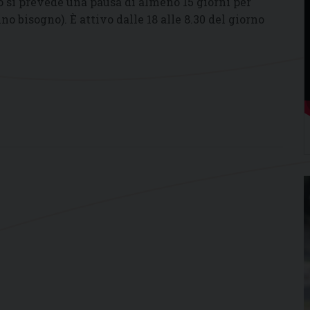
 si prevede una pausa di almeno 15 giorni per
o bisogno). È attivo dalle 18 alle 8.30 del giorno