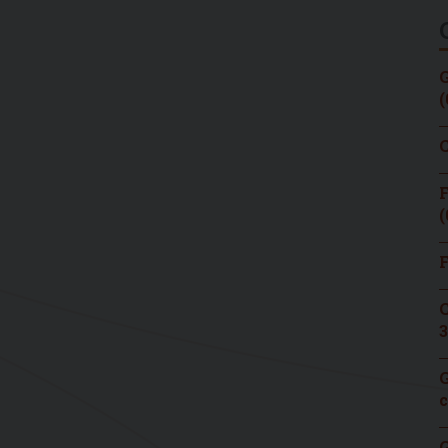
G
(
C
F
(
F
C
3
G
c
G