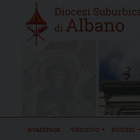
Skip
Home
to
new
content
HOMEPAGE
VESCOVO
DIOCESI