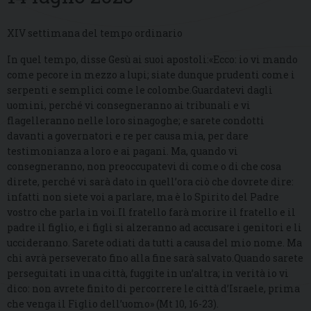
XIV settimana del tempo ordinario
In quel tempo, disse Gesù ai suoi apostoli:«Ecco: io vi mando
come pecore in mezzo a lupi; siate dunque prudenti come i
serpenti e semplici come le colombe.Guardatevi dagli
uomini, perché vi consegneranno ai tribunali e vi
flagelleranno nelle loro sinagoghe; e sarete condotti
davanti a governatori e re per causa mia, per dare
testimonianza a loro e ai pagani. Ma, quando vi
consegneranno, non preoccupatevi di come o di che cosa
direte, perché vi sarà dato in quell’ora ciò che dovrete dire:
infatti non siete voi a parlare, ma è lo Spirito del Padre
vostro che parla in voi.Il fratello farà morire il fratello e il
padre il figlio, e i figli si alzeranno ad accusare i genitori e li
uccideranno. Sarete odiati da tutti a causa del mio nome. Ma
chi avrà perseverato fino alla fine sarà salvato.Quando sarete
perseguitati in una città, fuggite in un’altra; in verità io vi
dico: non avrete finito di percorrere le città d’Israele, prima
che venga il Figlio dell’uomo» (Mt 10, 16-23).