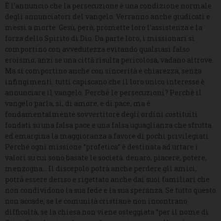
È l’annuncio che la persecuzione è una condizione normale
degli annunciatori del vangelo. Verranno anche giudicati e
messi a morte: Gesù, però, promette loro l’assistenza e la
forza dello Spirito di Dio. Da parte loro, i missionari si
comportino con avvedutezza evitando qualsiasi falso
eroismo; anzi se una città risulta pericolosa, vadano altrove.
Ma si comportino anche con sincerità e chiarezza, senza
infingimenti: tutti capiscano che il loro unico interesse è
annunciare il vangelo. Perché le persecuzioni? Perché il
vangelo parla, sì, di amore, e di pace, ma è
fondamentalmente sovvertitore degli ordini costituiti
fondati su una falsa pace e una falsa uguaglianza che sfrutta
ed emargina la maggioranza a favore di pochi privilegiati.
Perché ogni missione “profetica” è destinata ad urtare i
valori su cui sono basate le società: denaro, piacere, potere,
menzogna… Il discepolo potrà anche perdere gli amici,
potrà essere deriso e rigettato anche dai suoi familiari che
non condividono la sua fede e la sua speranza. Se tutto questo
non accade, se le comunità cristiane non incontrano
difficoltà, se la chiesa non viene osteggiata “per il nome di