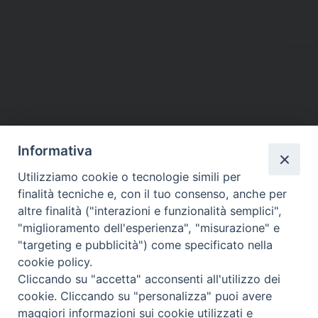
Informativa
DIOCESI SUBURBICARIA DI ALBANO
Utilizziamo cookie o tecnologie simili per
Contatti:
Tel.: 06.93268401 - Fax.: 06.9323844
finalità tecniche e, con il tuo consenso, anche per
E-mail:
curia@diocesidialbano.it
altre finalità ("interazioni e funzionalità semplici",
"miglioramento dell'esperienza", "misurazione" e
Orari:
dal Lunedì al Venerdì Ore: 9:00 - 13:00
"targeting e pubblicità") come specificato nella
cookie policy.
Orario ufficio Matrimoni:
Cliccando su "accetta" acconsenti all'utilizzo dei
Lunedì, Mercoledì e Venerdì, Ore 9:30 - 12:30
cookie. Cliccando su "personalizza" puoi avere
maggiori informazioni sui cookie utilizzati e