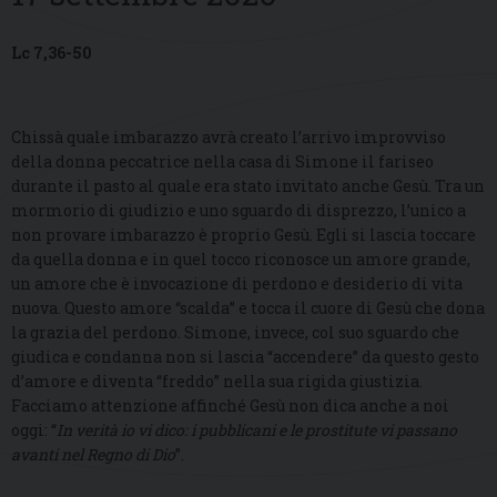
Lc 7,36-50
Chissà quale imbarazzo avrà creato l’arrivo improvviso
della donna peccatrice nella casa di Simone il fariseo
durante il pasto al quale era stato invitato anche Gesù. Tra un
mormorio di giudizio e uno sguardo di disprezzo, l’unico a
non provare imbarazzo è proprio Gesù. Egli si lascia toccare
da quella donna e in quel tocco riconosce un amore grande,
un amore che è invocazione di perdono e desiderio di vita
nuova. Questo amore “scalda” e tocca il cuore di Gesù che dona
la grazia del perdono. Simone, invece, col suo sguardo che
giudica e condanna non si lascia “accendere” da questo gesto
d’amore e diventa “freddo” nella sua rigida giustizia.
Facciamo attenzione affinché Gesù non dica anche a noi
oggi: “
In verità io vi dico: i pubblicani e le prostitute vi passano
avanti nel Regno di Dio
”.