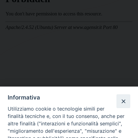
Informativa
DIOCESI SUBURBICARIA DI ALBANO
Utilizziamo cookie o tecnologie simili per
Contatti:
Tel.: 06.93268401 - Fax.: 06.9323844
finalità tecniche e, con il tuo consenso, anche per
E-mail:
curia@diocesidialbano.it
altre finalità ("interazioni e funzionalità semplici",
"miglioramento dell'esperienza", "misurazione" e
Orari:
dal Lunedì al Venerdì Ore: 9:00 - 13:00