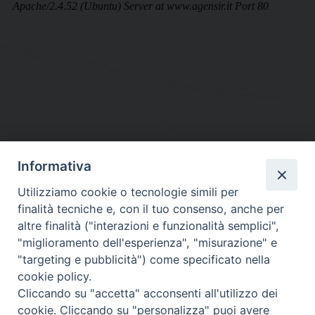
Informativa
DIOCESI SUBURBICARIA DI ALBANO
Utilizziamo cookie o tecnologie simili per
Contatti:
Tel.: 06.93268401 - Fax.: 06.9323844
finalità tecniche e, con il tuo consenso, anche per
E-mail:
curia@diocesidialbano.it
altre finalità ("interazioni e funzionalità semplici",
"miglioramento dell'esperienza", "misurazione" e
Orari:
dal Lunedì al Venerdì Ore: 9:00 - 13:00
"targeting e pubblicità") come specificato nella
cookie policy.
Orario ufficio Matrimoni:
Cliccando su "accetta" acconsenti all'utilizzo dei
Lunedì, Mercoledì e Venerdì, Ore 9:30 - 12:30
cookie. Cliccando su "personalizza" puoi avere