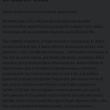
sabato della terza settimana di quaresima
«Pietà di me, o Dio, nel tuo amore; nella tua grande
misericordia cancella la mia iniquità. Lavami tutto dalla
mia colpa, dal mio peccato rendimi puro» (Salmo 50).
Cari fratelli e sorelle, il Signore non si stanca mai di avere
misericordia di noi, e vuole offrirci ancora una volta il suo
perdono – tutti ne abbiamo bisogno -, invitandoci a tornare a
Lui con un cuore nuovo, purificato dal male, purificato dalle
lacrime, per prendere parte alla sua gioia. Questo sforzo di
conversione non è soltanto un’opera umana, è lasciarsi
riconciliare. La riconciliazione tra noi e Dio è possibile
grazie alla misericordia del Padre che, per amore verso di
noi, non ha esitato a sacrificare il suo Figlio unigenito.
Infatti il Cristo, che era giusto e senza peccato, per noi fu
fatto peccato (v. 21) quando sulla croce fu caricato dei nostri
peccati, e così ci ha riscattati e giustificati davanti a Dio. «In
Lui» noi possiamo diventare giusti, in Lui possiamo