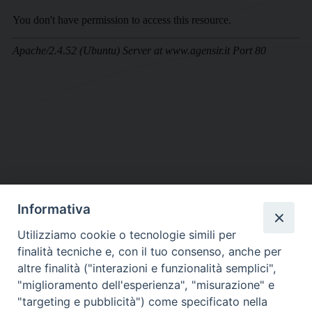
Informativa
DIOCESI SUBURBICARIA DI ALBANO
Utilizziamo cookie o tecnologie simili per
Contatti:
Tel.: 06.93268401 - Fax.: 06.9323844
finalità tecniche e, con il tuo consenso, anche per
E-mail:
curia@diocesidialbano.it
altre finalità ("interazioni e funzionalità semplici",
"miglioramento dell'esperienza", "misurazione" e
Orari:
dal Lunedì al Venerdì Ore: 9:00 - 13:00
"targeting e pubblicità") come specificato nella