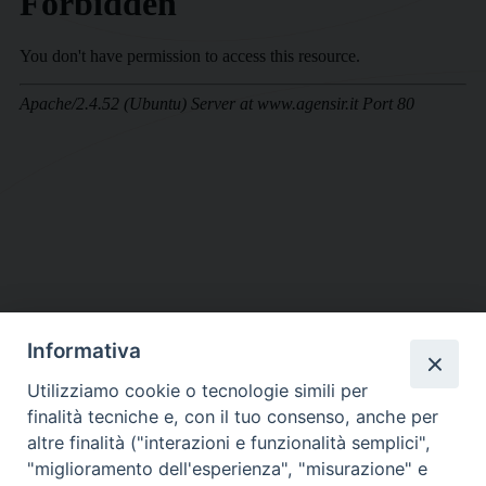
Informativa
DIOCESI SUBURBICARIA DI ALBANO
Utilizziamo cookie o tecnologie simili per
Contatti:
Tel.: 06.93268401 - Fax.: 06.9323844
finalità tecniche e, con il tuo consenso, anche per
E-mail:
curia@diocesidialbano.it
altre finalità ("interazioni e funzionalità semplici",
"miglioramento dell'esperienza", "misurazione" e
Orari:
dal Lunedì al Venerdì Ore: 9:00 - 13:00