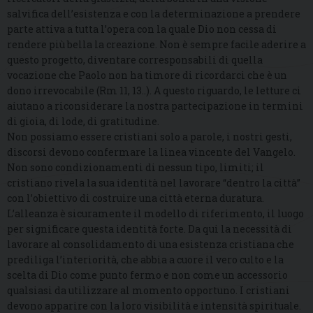
salvifica dell’esistenza e con la determinazione a prendere
parte attiva a tutta l’opera con la quale Dio non cessa di
rendere più bella la creazione. Non è sempre facile aderire a
questo progetto, diventare corresponsabili di quella
vocazione che Paolo non ha timore di ricordarci che è un
dono irrevocabile (Rm 11, 13..). A questo riguardo, le letture ci
aiutano a riconsiderare la nostra partecipazione in termini
di gioia, di lode, di gratitudine.
Non possiamo essere cristiani solo a parole, i nostri gesti,
discorsi devono confermare la linea vincente del Vangelo.
Non sono condizionamenti di nessun tipo, limiti; il
cristiano rivela la sua identità nel lavorare “dentro la città”
con l’obiettivo di costruire una città eterna duratura.
L’alleanza è sicuramente il modello di riferimento, il luogo
per significare questa identità forte. Da qui la necessità di
lavorare al consolidamento di una esistenza cristiana che
prediliga l’interiorità, che abbia a cuore il vero culto e la
scelta di Dio come punto fermo e non come un accessorio
qualsiasi da utilizzare al momento opportuno. I cristiani
devono apparire con la loro visibilità e intensità spirituale.