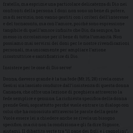
fratello, ma esprime una particolare delicatezza di Dio nei
confronti della persona. I doni non sono un bene di potere,
ma di servizio, non vanno gestiti con i criteri dell’interesse
e del tornaconto, ma con l’amore, poiché sono espressione
tangibile di quell’amore infinito che Dio, da sempre, ha
messo in circolazione per il bene di tutta l’umanità. Non
possiamo mai servirsi dei doni per le nostre rivendicazioni
personali, ma unicamente per ampliare l’azione
ricostruttrice e santificatrice di Dio.
Insistere per le cose di Dio serve!
Donna, davvero grande è la tua fede (Mt 15, 28) rivela come
Gesù si sia lasciato condurre dall’insistenza di questa donna
Cananea, che offre una lezione di preghiera attraverso la
fede semplice e genuina. La richiesta specifica della donna
prende Gesù, soprattutto perché vuole entrare in dialogo con
colui che ha conosciuto attraverso le parole della gente.
Vuole essere lei a chiedere anche se rivela un bisogno
specifico, ma ciò non la condiziona e gli fa dire Signore,
aiutami. Il dibattito verte tra “il pane dei figli e i cagnolini”,