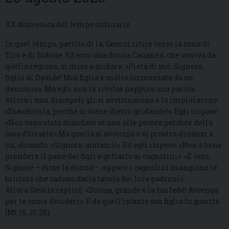
XX domenica del tempo ordinario
In quel tempo, partito di là, Gesù si ritirò verso la zona di
Tiro e di Sidone. Ed ecco una donna Cananea, che veniva da
quella regione, si mise a gridare: «Pietà di me, Signore,
figlio di Davide! Mia figlia è molto tormentata da un
demonio». Ma egli non le rivolse neppure una parola.
Allora i suoi discepoli gli si avvicinarono e lo implorarono:
«Esaudiscila, perché ci viene dietro gridando!». Egli rispose:
«Non sono stato mandato se non alle pecore perdute della
casa d’Israele».Ma quella si avvicinò e si prostrò dinanzi a
lui, dicendo: «Signore, aiutami!». Ed egli rispose: «Non è bene
prendere il pane dei figli e gettarlo ai cagnolini». «È vero,
Signore – disse la donna –, eppure i cagnolini mangiano le
briciole che cadono dalla tavola dei loro padroni».
Allora Gesù le replicò: «Donna, grande è la tua fede! Avvenga
per te come desideri». E da quell’istante sua figlia fu guarita
(Mt 15, 21-28).