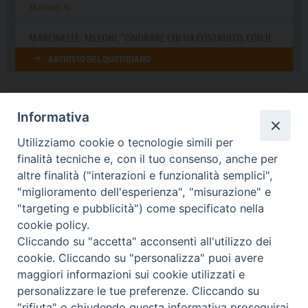
Informativa
DIOCESI SUBURBICARIA DI ALBANO
Utilizziamo cookie o tecnologie simili per
Contatti:
Tel.: 06.93268401 - Fax.: 06.9323844
finalità tecniche e, con il tuo consenso, anche per
E-mail:
curia@diocesidialbano.it
altre finalità ("interazioni e funzionalità semplici",
"miglioramento dell'esperienza", "misurazione" e
Orari:
dal Lunedì al Venerdì Ore: 9:00 - 13:00
"targeting e pubblicità") come specificato nella
cookie policy.
Orario ufficio Matrimoni:
Cliccando su "accetta" acconsenti all'utilizzo dei
Lunedì, Mercoledì e Venerdì, Ore 9:30 - 12:30
cookie. Cliccando su "personalizza" puoi avere
maggiori informazioni sui cookie utilizzati e
personalizzare le tue preferenze. Cliccando su
"rifiuta" o chiudendo questa informativa proseguirai