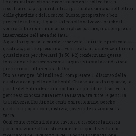
La comunità cristiana è continuamente sollecitata a
ricostruire la propria identità spirituale e umana nell’ottica
della giustizia e della carità. Questa prospettiva è ben
presente in Isaia, il quale la lega alla salvezza, poiché il
venire di Dio non è mai un semplice parlare, ma sempre un
intervenire nell’area dei fatti.
A questo riguardo le parole: osservate il diritto e praticate la
giustizia, perché prossima a venire è la mia salvezza; la mia
giustizia sta per rivelarsi (Is 56, 1-2) confermano questa
tensione e ribadiscono come la giustizia sia la condizione
preliminare alla venuta di Dio.
Dio ha sempre l’abitudine di completare il discorso della
giustizia con quello della bontà. Chiare, a questo riguardo, le
parole del Salmo 66: su di noi faccia splendere il suo volto;
perché si conosca sulla terra la tua via, tra tutte le genti la
tua salvezza. Esultino le genti e si rallegrino, perché
giudichi i popoli con giustizia, governi le nazioni sulla
terra.
Oggi come credenti siamo invitati a rivedere la nostra
partecipazione alla costruzione del regno diventando
ricercatori della giustizia, della bontà in una visione