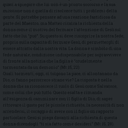
quasi a spiegare che lui non è un pronto soccorso e la sua
missione non è quella di risolvere tutti i problemi della
gente. Si potrebbe pensare ad una reazione fastidiosa da
parte del Maestro, ma Matteo ricalca la richiesta della
donna come il motivo del fermare l’attenzione di Gesù sul
fatto che lui “può”. Su questo si deve riscoprire la nostra fede,
proprio sulla capacità di fermare Gesù, di permettergli di
essere attratto dalla nostra vita. La donna è simbolo di una
fede naturale, condizione indispensabile per sopravvivere
di fronte alla notizia che la figlia è “crudelmente
tormentata da un demonio” (Mt 15, 22).
Quali tormenti, oggi, ci tolgono la pace, ci allontanano da
Dio, ci fanno percorrere strane vie? La risposta è nella
donna che sa riconoscere il ruolo di Gesù come Salvatore,
come colui che può tutto. Questo esalta e rimanda
all’esigenza di camminare con il figlio di Dio, di saper
ritrovare il gusto per le piccole richieste, la necessità di non
arrendersi, il coraggio di avere con il figlio un rapporto
particolare. Gesù si piega davanti alla richiesta di questa
donna dicendogli “ti sia fatto come desideri” (Mt 15, 28).