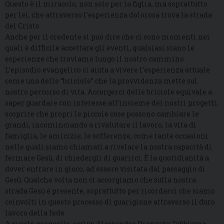
Questo è il miracolo, non solo per la figlia, ma soprattutto
per lei, che attraverso l’esperienza dolorosa trova la strada
del Cristo.
Anche per il credente si può dire che ci sono momenti nei
quali è difficile accettare gli eventi, qualsiasi siano le
esperienze che troviamo lungo il nostro cammino.
L’episodio evangelico ci aiuta a vivere l’esperienza attuale
come una delle “briciole” che la provvidenza mette sul
nostro percorso di vita. Accorgerci delle briciole equivale a
saper guardare con interesse all’insieme dei nostri progetti,
scoprire che propri le piccole cose possono cambiare le
grandi, incominciando a rivalutare il lavoro, la vita di
famiglia, le amicizie, le sofferenze, come tante occasioni
nelle quali siamo chiamati a rivelare la nostra capacità di
fermare Gesù, di chiedergli di guarirci. È la quotidianità a
dover entrare in gioco, ad essere visitata dal passaggio di
Gesù. Qualche volta non ci accorgiamo che sulla nostra
strada Gesù è presente, soprattutto per ricordarci che siamo
coinvolti in questo processo di guarigione attraverso il duro
lavoro della fede.
A questo proposito, scrive Alessandro Pronzato: “abbiamo