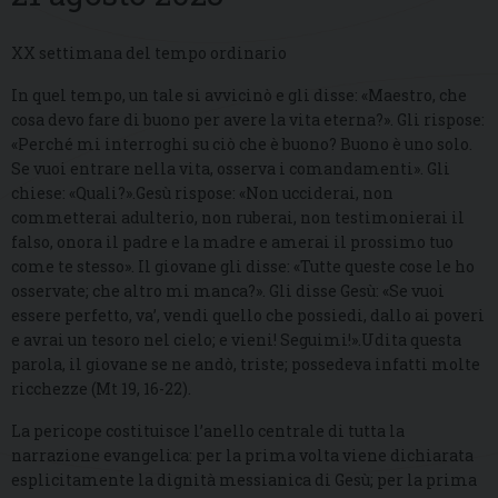
XX settimana del tempo ordinario
In quel tempo, un tale si avvicinò e gli disse: «Maestro, che
cosa devo fare di buono per avere la vita eterna?». Gli rispose:
«Perché mi interroghi su ciò che è buono? Buono è uno solo.
Se vuoi entrare nella vita, osserva i comandamenti». Gli
chiese: «Quali?».Gesù rispose: «Non ucciderai, non
commetterai adulterio, non ruberai, non testimonierai il
falso, onora il padre e la madre e amerai il prossimo tuo
come te stesso». Il giovane gli disse: «Tutte queste cose le ho
osservate; che altro mi manca?». Gli disse Gesù: «Se vuoi
essere perfetto, va’, vendi quello che possiedi, dallo ai poveri
e avrai un tesoro nel cielo; e vieni! Seguimi!».Udita questa
parola, il giovane se ne andò, triste; possedeva infatti molte
ricchezze (Mt 19, 16-22).
La pericope costituisce l’anello centrale di tutta la
narrazione evangelica: per la prima volta viene dichiarata
esplicitamente la dignità messianica di Gesù; per la prima