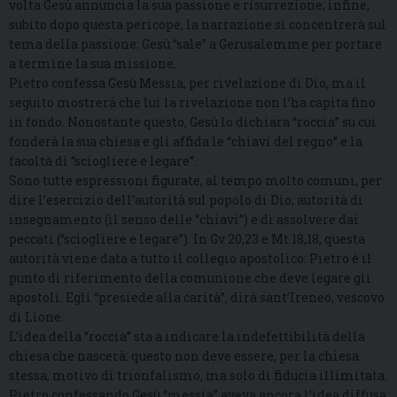
volta Gesù annuncia la sua passione e risurrezione; infine,
subito dopo questa pericope, la narrazione si concentrerà sul
tema della passione: Gesù “sale” a Gerusalemme per portare
a termine la sua missione.
Pietro confessa Gesù Messia, per rivelazione di Dio, ma il
seguito mostrerà che lui la rivelazione non l’ha capita fino
in fondo. Nonostante questo, Gesù lo dichiara “roccia” su cui
fonderà la sua chiesa e gli affida le “chiavi del regno” e la
facoltà di “sciogliere e legare”.
Sono tutte espressioni figurate, al tempo molto comuni, per
dire l’esercizio dell’autorità sul popolo di Dio, autorità di
insegnamento (il senso delle “chiavi”) e di assolvere dai
peccati (“sciogliere e legare”). In Gv 20,23 e Mt 18,18, questa
autorità viene data a tutto il collegio apostolico: Pietro è il
punto di riferimento della comunione che deve legare gli
apostoli. Egli “presiede alla carità”, dirà sant’Ireneo, vescovo
di Lione.
L’idea della “roccia” sta a indicare la indefettibilità della
chiesa che nascerà: questo non deve essere, per la chiesa
stessa, motivo di trionfalismo, ma solo di fiducia illimitata.
Pietro confessando Gesù “messia” aveva ancora l’idea diffusa