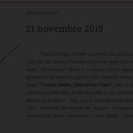
PAROLA & PAROLE
21 novembre 2015
Oggi la Liturgia ci invita a guardare alla piccola 
a Dio fin dall’infanzia. Ognuno di noi è sgorgato dal C
amato
“liberamente”
, Maria è la creatura che ha rispo
grandezza è da ricercarsi, più che nella maternità divina,
Dante:
“Vergine Madre, figlia del tuo Figlio”
, una via d
cristiano, in particolare, di tutte le sorelle di vita cont
giornata di preghiera.
Esse, con la loro vita vissuta tota
come
“Sentinelle del mattino che vegliano
e scrutano
suscitati dallo Spirito, annunciano – come Maria – l’Au