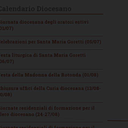
Calendario Diocesano
iornata diocesana degli oratori estivi
01/07)
elebrazioni per Santa Maria Goretti (05/07)
esta liturgica di Santa Maria Goretti
06/07)
esta della Madonna della Rotonda (01/08)
hiusura uffici della Curia diocesana (13/08-
0/08)
iornate residenziali di formazione per il
lero diocesano (24-27/08)
iornate residenziali di formazione per il