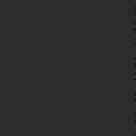
G
(
C
F
(
F
C
3
G
c
G