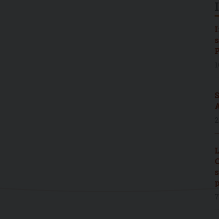
I
s
P
1
S
A
2
L
C
s
p
7