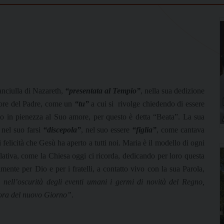
fanciulla di Nazareth,
“presentata al Tempio”
, nella sua dedizione
uore del Padre, come un
“tu”
a cui si
rivolge chiedendo di essere
sto in pienezza al Suo amore, per questo è detta “Beata”. La sua
 nel suo farsi
“discepola”
, nel suo essere
“figlia”
, come cantava
i felicità che Gesù ha aperto a tutti noi. Maria è il modello di ogni
emplativa, come la Chiesa oggi ci ricorda, dedicando per loro questa
lmente per Dio e per i fratelli, a contatto vivo con la sua Parola,
 nell’oscurità degli eventi umani i germi di novità del Regno,
rora del nuovo Giorno”
.