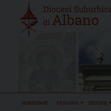
Skip
Home
to
new
content
HOMEPAGE
VESCOVO
DIOCESI