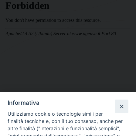
Informativa
DIOCESI SUBURBICARIA DI ALBANO
Utilizziamo cookie o tecnologie simili per
Contatti:
Tel.: 06.93268401 - Fax.: 06.9323844
finalità tecniche e, con il tuo consenso, anche per
E-mail:
curia@diocesidialbano.it
altre finalità ("interazioni e funzionalità semplici",
"miglioramento dell'esperienza", "misurazione" e