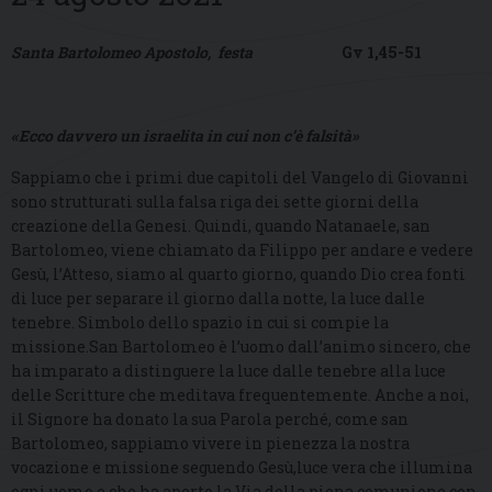
Santa Bartolomeo Apostolo, festa
Gv 1,45-51
«Ecco davvero un israelita in cui non c’è falsità»
Sappiamo che i primi due capitoli del Vangelo di Giovanni
sono strutturati sulla falsa riga dei sette giorni della
creazione della Genesi. Quindi, quando Natanaele, san
Bartolomeo, viene chiamato da Filippo per andare e vedere
Gesù, l’Atteso, siamo al quarto giorno, quando Dio crea fonti
di luce per separare il giorno dalla notte, la luce dalle
tenebre. Simbolo dello spazio in cui si compie la
missione.San Bartolomeo è l’uomo dall’animo sincero, che
ha imparato a distinguere la luce dalle tenebre alla luce
delle Scritture che meditava frequentemente. Anche a noi,
il Signore ha donato la sua Parola perché, come san
Bartolomeo, sappiamo vivere in pienezza la nostra
vocazione e missione seguendo Gesù,luce vera che illumina
ogni uomo e che ha aperto la Via della piena comunione con