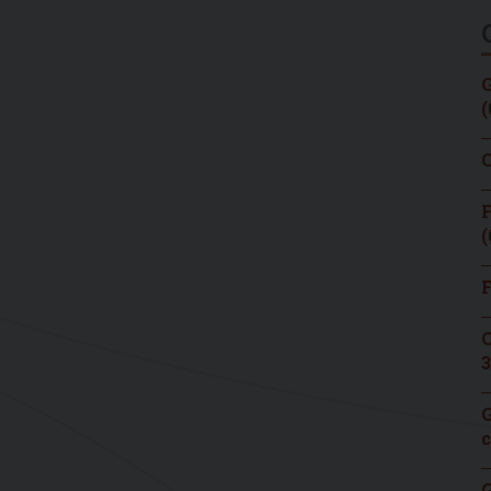
G
(
C
F
(
F
C
3
G
c
G