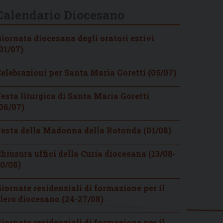
Calendario Diocesano
iornata diocesana degli oratori estivi
01/07)
elebrazioni per Santa Maria Goretti (05/07)
esta liturgica di Santa Maria Goretti
06/07)
esta della Madonna della Rotonda (01/08)
hiusura uffici della Curia diocesana (13/08-
0/08)
iornate residenziali di formazione per il
lero diocesano (24-27/08)
iornate residenziali di formazione per il