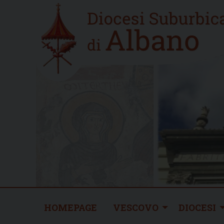
Skip
Home
to
new
content
HOMEPAGE
VESCOVO
DIOCESI