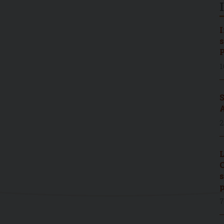
I
s
P
1
S
A
2
L
C
s
p
7