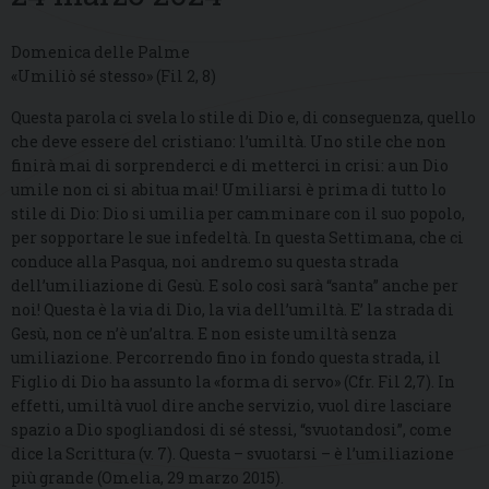
Domenica delle Palme
«Umiliò sé stesso» (Fil 2, 8)
Questa parola ci svela lo stile di Dio e, di conseguenza, quello
che deve essere del cristiano: l’umiltà. Uno stile che non
finirà mai di sorprenderci e di metterci in crisi: a un Dio
umile non ci si abitua mai! Umiliarsi è prima di tutto lo
stile di Dio: Dio si umilia per camminare con il suo popolo,
per sopportare le sue infedeltà. In questa Settimana, che ci
conduce alla Pasqua, noi andremo su questa strada
dell’umiliazione di Gesù. E solo così sarà “santa” anche per
noi! Questa è la via di Dio, la via dell’umiltà. E’ la strada di
Gesù, non ce n’è un’altra. E non esiste umiltà senza
umiliazione. Percorrendo fino in fondo questa strada, il
Figlio di Dio ha assunto la «forma di servo» (Cfr. Fil 2,7). In
effetti, umiltà vuol dire anche servizio, vuol dire lasciare
spazio a Dio spogliandosi di sé stessi, “svuotandosi”, come
dice la Scrittura (v. 7). Questa – svuotarsi – è l’umiliazione
più grande (Omelia, 29 marzo 2015).