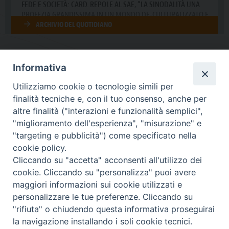
Informativa
DIOCESI SUBURBICARIA DI ALBANO
Utilizziamo cookie o tecnologie simili per
Contatti:
Tel.: 06.93268401 - Fax.: 06.9323844
finalità tecniche e, con il tuo consenso, anche per
E-mail:
curia@diocesidialbano.it
altre finalità ("interazioni e funzionalità semplici",
"miglioramento dell'esperienza", "misurazione" e
Orari:
dal Lunedì al Venerdì Ore: 9:00 - 13:00
"targeting e pubblicità") come specificato nella
cookie policy.
Orario ufficio Matrimoni:
Cliccando su "accetta" acconsenti all'utilizzo dei
Lunedì, Mercoledì e Venerdì, Ore 9:30 - 12:30
cookie. Cliccando su "personalizza" puoi avere
maggiori informazioni sui cookie utilizzati e
personalizzare le tue preferenze. Cliccando su
"rifiuta" o chiudendo questa informativa proseguirai
Diocesi Suburbicaria di Albano
la navigazione installando i soli cookie tecnici.
Copyright © 2021