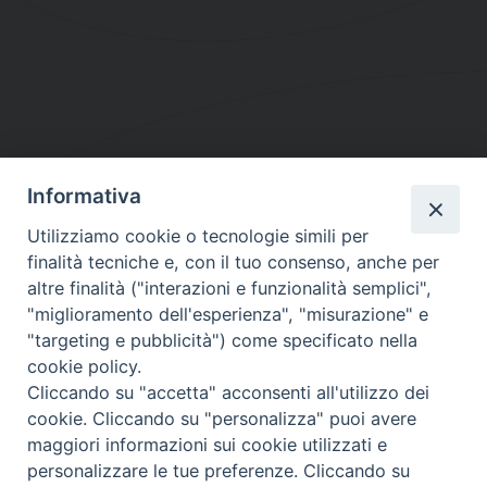
Informativa
DIOCESI SUBURBICARIA DI ALBANO
Utilizziamo cookie o tecnologie simili per
Contatti:
Tel.: 06.93268401 - Fax.: 06.9323844
finalità tecniche e, con il tuo consenso, anche per
E-mail:
curia@diocesidialbano.it
altre finalità ("interazioni e funzionalità semplici",
"miglioramento dell'esperienza", "misurazione" e
Orari:
dal Lunedì al Venerdì Ore: 9:00 - 13:00
"targeting e pubblicità") come specificato nella
cookie policy.
Orario ufficio Matrimoni:
Cliccando su "accetta" acconsenti all'utilizzo dei
Lunedì, Mercoledì e Venerdì, Ore 9:30 - 12:30
cookie. Cliccando su "personalizza" puoi avere
maggiori informazioni sui cookie utilizzati e
personalizzare le tue preferenze. Cliccando su