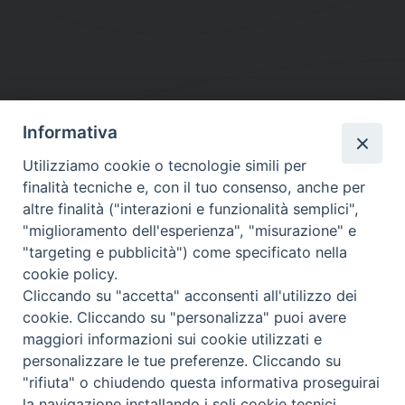
Informativa
DIOCESI SUBURBICARIA DI ALBANO
Utilizziamo cookie o tecnologie simili per
Contatti:
Tel.: 06.93268401 - Fax.: 06.9323844
finalità tecniche e, con il tuo consenso, anche per
E-mail:
curia@diocesidialbano.it
altre finalità ("interazioni e funzionalità semplici",
"miglioramento dell'esperienza", "misurazione" e
Orari:
dal Lunedì al Venerdì Ore: 9:00 - 13:00
"targeting e pubblicità") come specificato nella
cookie policy.
Orario ufficio Matrimoni:
Cliccando su "accetta" acconsenti all'utilizzo dei
Lunedì, Mercoledì e Venerdì, Ore 9:30 - 12:30
cookie. Cliccando su "personalizza" puoi avere
maggiori informazioni sui cookie utilizzati e
personalizzare le tue preferenze. Cliccando su
"rifiuta" o chiudendo questa informativa proseguirai
Diocesi Suburbicaria di Albano
la navigazione installando i soli cookie tecnici.