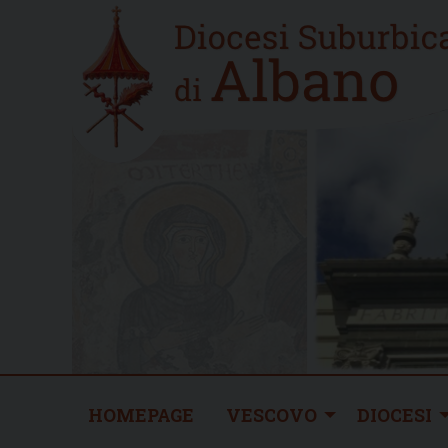
Skip
Home
to
new
content
HOMEPAGE
VESCOVO
DIOCESI