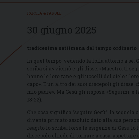
PAROLA & PAROLE
30 giugno 2025
tredicesima settimana del tempo ordinario
In quel tempo, vedendo la folla attorno a sé, G
scriba si avvicinò e gli disse: «Maestro, ti se
hanno le loro tane e gli uccelli del cielo i lor
capo». E un altro dei suoi discepoli gli disse
mio padre». Ma Gesù gli rispose: «Seguimi, e la
18-22).
Che cosa significa “seguire Gesù”: la sequela 
diventa primato assoluto dato alla sua pers
reagito lo scriba: forse le esigenze di Gesù l
discepolo chiede di tornare a casa, aspettare