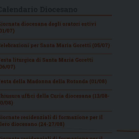
Calendario Diocesano
iornata diocesana degli oratori estivi
01/07)
elebrazioni per Santa Maria Goretti (05/07)
esta liturgica di Santa Maria Goretti
06/07)
esta della Madonna della Rotonda (01/08)
hiusura uffici della Curia diocesana (13/08-
0/08)
iornate residenziali di formazione per il
lero diocesano (24-27/08)
iornate residenziali di formazione per il