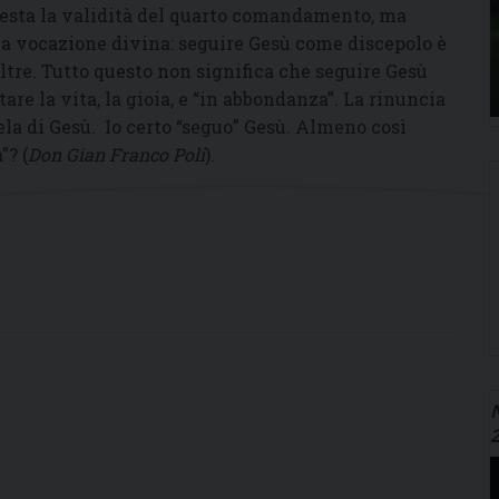
ntesta la validità del quarto comandamento, ma
la vocazione divina: seguire Gesù come discepolo è
altre. Tutto questo non significa che seguire Gesù
are la vita, la gioia, e “in abbondanza”. La rinuncia
ela di Gesù. Io certo “seguo” Gesù. Almeno così
”? (
Don Gian Franco Poli
).
N