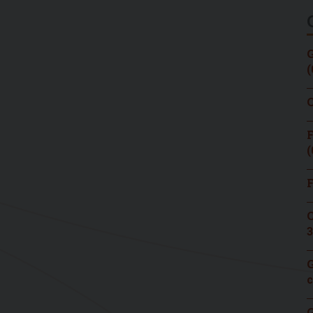
G
(
C
F
(
F
C
3
G
c
G