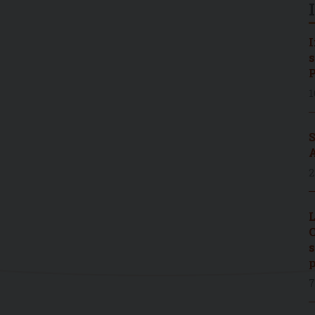
I
s
P
1
S
A
2
L
C
s
p
7