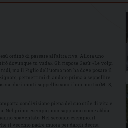
esù ordinò di passare all’altra riva. Allora uno
guirò dovunque tu vada». Gli rispose Gesù: «Le volpi
o nidi, ma il Figlio dell’uomo non ha dove posare il
: «Signore, permettimi di andare prima a seppellire
scia che i morti seppelliscano i loro morti» (Mt 8,
comporta condivisione piena del suo stile di vita e
ona. Nel primo esempio, non sappiamo come abbia
o hanno spaventato. Nel secondo esempio, il
 che il vecchio padre muoia per dargli degna